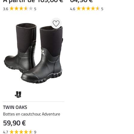
3.6
5
4.6
5
TWIN OAKS
Bottes en caoutchouc Adventure
59,90 €
4.7
9