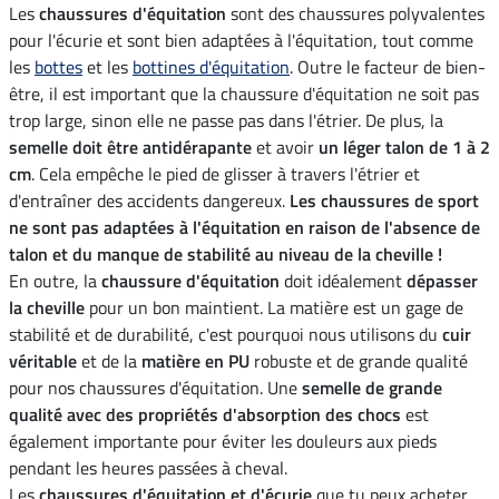
Les
chaussures d'équitation
sont des chaussures polyvalentes
pour l'écurie et sont bien adaptées à l'équitation, tout comme
les
bottes
et les
bottines d'équitation
. Outre le facteur de bien-
être, il est important que la chaussure d'équitation ne soit pas
trop large, sinon elle ne passe pas dans l'étrier. De plus, la
semelle doit être antidérapante
et avoir
un léger talon de 1 à 2
cm
. Cela empêche le pied de glisser à travers l'étrier et
d'entraîner des accidents dangereux.
Les chaussures de sport
ne sont pas adaptées à l'équitation en raison de l'absence de
talon et du manque de stabilité au niveau de la cheville !
En outre, la
chaussure d'équitation
doit idéalement
dépasser
la cheville
pour un bon maintient. La matière est un gage de
stabilité et de durabilité, c'est pourquoi nous utilisons du
cuir
véritable
et de la
matière en PU
robuste et de grande qualité
pour nos chaussures d'équitation. Une
semelle de grande
qualité avec des propriétés d'absorption des chocs
est
également importante pour éviter les douleurs aux pieds
pendant les heures passées à cheval.
Les
chaussures d'équitation et d'écurie
que tu peux acheter