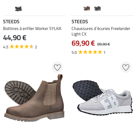
STEEDS
STEEDS
Bottines à enfiler Worker SYLKA
Chaussures d´écuries Freelander
Light CX
44,90 €
69,90 €
89,90 €
4.5
2
5.0
1