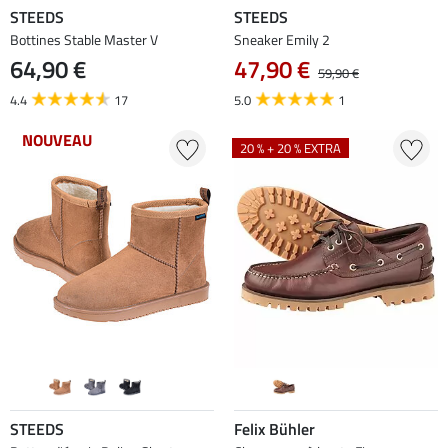
STEEDS
STEEDS
Bottines Stable Master V
Sneaker Emily 2
64,90 €
47,90 €
59,90 €
4.4
17
5.0
1
NOUVEAU
20 % + 20 % EXTRA
STEEDS
Felix Bühler