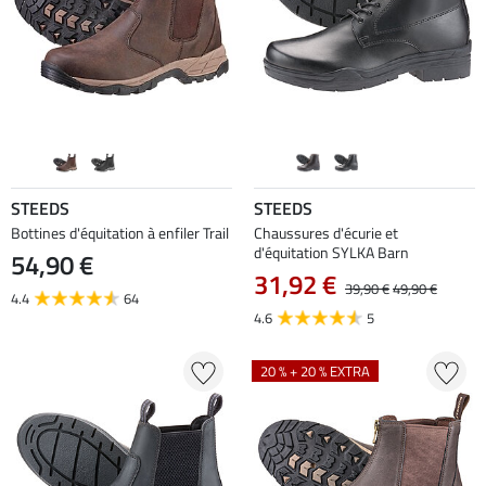
STEEDS
STEEDS
Bottines d'équitation à enfiler Trail
Chaussures d'écurie et
d'équitation SYLKA Barn
54,90 €
31,92 €
39,90 €
49,90 €
4.4
64
4.6
5
20 % + 20 % EXTRA