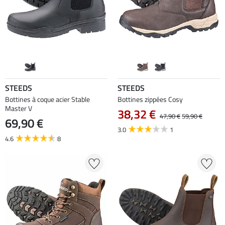
STEEDS
STEEDS
Bottines à coque acier Stable
Bottines zippées Cosy
Master V
38,32 €
47,90 €
59,90 €
69,90 €
3.0
1
4.6
8