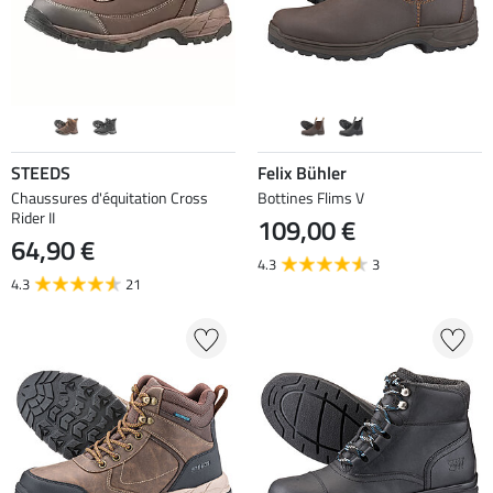
STEEDS
Felix Bühler
Chaussures d'équitation Cross
Bottines Flims V
Rider II
109,00 €
64,90 €
4.3
3
4.3
21