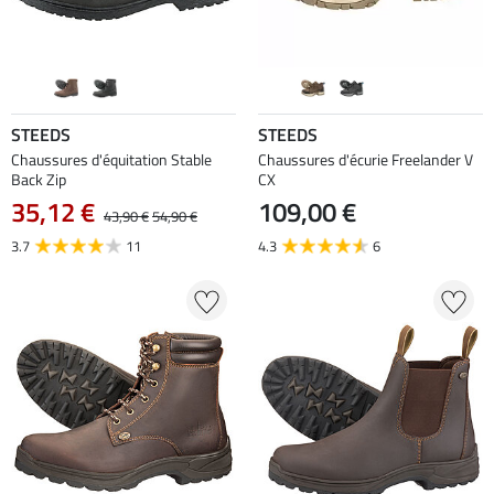
STEEDS
STEEDS
Chaussures d'équitation Stable
Chaussures d'écurie Freelander V
Back Zip
CX
35,12 €
109,00 €
43,90 €
54,90 €
3.7
11
4.3
6