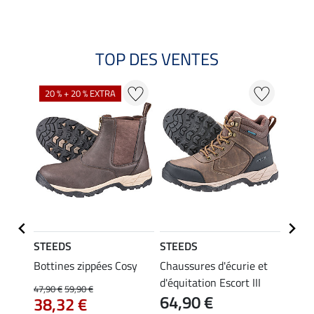
TOP DES VENTES
20 % + 20 % EXTRA
20 %
STEEDS
STEEDS
STEE
ouc
Bottines zippées Cosy
Chaussures d'écurie et
Chaus
d'équitation Escort III
Stabl
47,90 €
59,90 €
64,90 €
38,32 €
43,90 