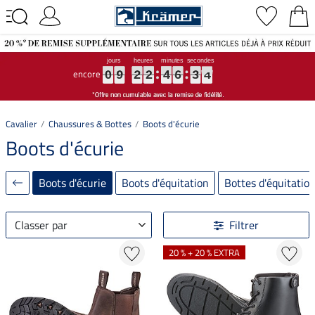
encore
0
0
0
9
9
9
2
2
2
2
2
2
4
4
4
6
6
6
3
3
3
2
3
2
0
9
2
2
4
6
3
3
Cavalier
Chaussures & Bottes
Boots d'écurie
Boots d'écurie
Boots d'écurie
Boots d'équitation
Bottes d'équitatio
Classer par
Filtrer
20 % + 20 % EXTRA