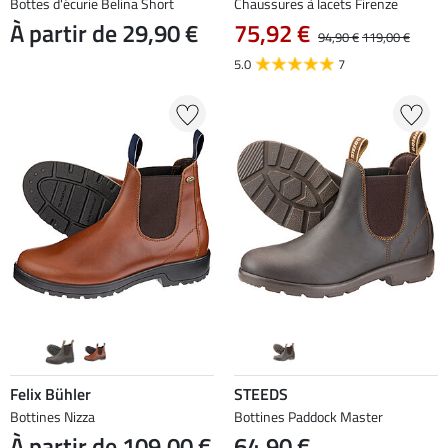
Bottes d'écurie Belina Short
Chaussures à lacets Firenze
À partir de 29,90 €
75,92 €
94,90 €
119,00 €
5.0
7
Felix Bühler
STEEDS
Bottines Nizza
Bottines Paddock Master
À partir de 109,00 €
64,90 €