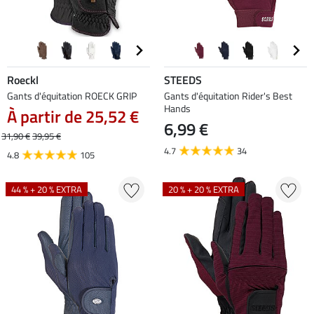
Roeckl
STEEDS
Gants d'équitation ROECK GRIP
Gants d'équitation Rider's Best
Hands
À partir de 25,52 €
6,99 €
31,90 €
39,95 €
4.7
34
4.8
105
44 % + 20 % EXTRA
20 % + 20 % EXTRA