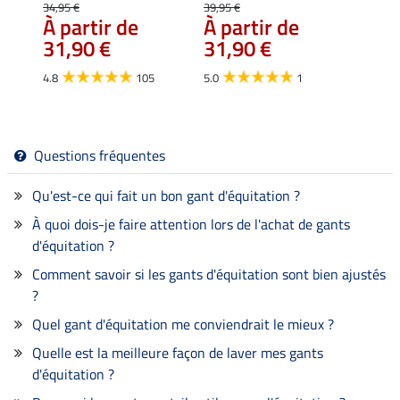
34,95 €
39,95 €
19,90 
À partir de
À partir de
À pa
31,90 €
31,90 €
15,
4.8
105
5.0
1
4.0
Questions fréquentes
Qu'est-ce qui fait un bon gant d'équitation ?
À quoi dois-je faire attention lors de l'achat de gants
d'équitation ?
Comment savoir si les gants d'équitation sont bien ajustés
?
Quel gant d'équitation me conviendrait le mieux ?
Quelle est la meilleure façon de laver mes gants
d'équitation ?