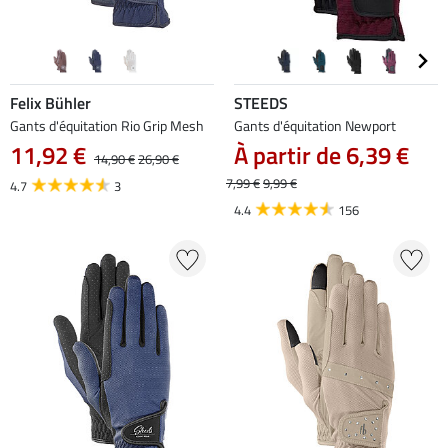
Felix Bühler
STEEDS
Gants d'équitation Rio Grip Mesh
Gants d'équitation Newport
11,92 €
À partir de 6,39 €
14,90 €
26,90 €
7,99 €
9,99 €
4.7
3
4.4
156