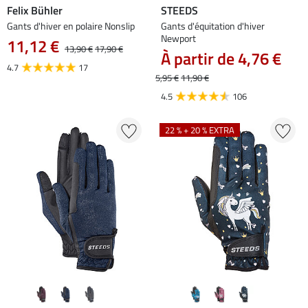
Felix Bühler
STEEDS
Gants d'hiver en polaire Nonslip
Gants d'équitation d'hiver
Newport
11,12 €
13,90 €
17,90 €
À partir de 4,76 €
4.7
17
5,95 €
11,90 €
4.5
106
22 % + 20 % EXTRA