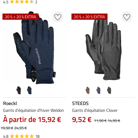
4.5
2
20 % + 20 % EXTRA
20 % + 20 % EXTRA
Roeckl
STEEDS
Gants d'équitation d'hiver Weldon
Gants d'équitation Clover
À partir de 15,92 €
9,52 €
11,90 €
14,90 €
19,90 €
24,95 €
4.8
18