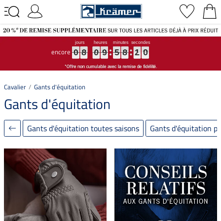
encore
0
0
0
8
8
8
0
0
0
9
9
9
5
5
5
8
8
8
1
1
1
8
8
8
0
8
0
9
5
8
1
8
Cavalier
Gants d'équitation
Gants d'équitation
Gants d'équitation toutes saisons
Gants d'équitation po