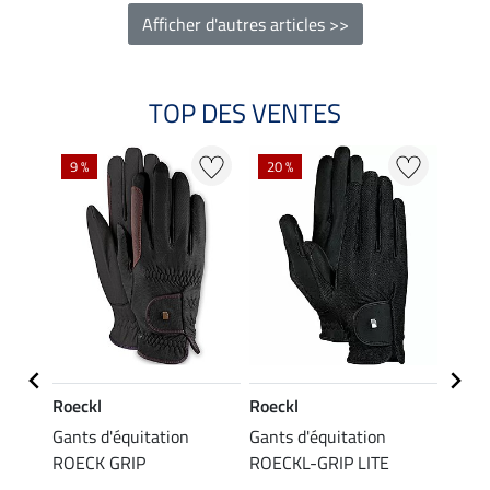
Afficher d'autres articles >>
TOP DES VENTES
9 %
20 %
20 %
Roeckl
Roeckl
Felix
Gants d'équitation
Gants d'équitation
Gants
bee
ROECK GRIP
ROECKL-GRIP LITE
Emot