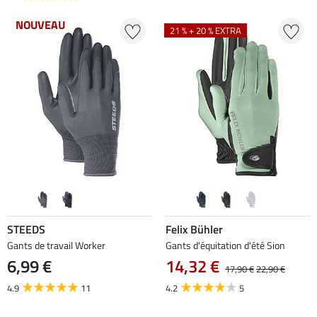
NOUVEAU
21 % + 20 % EXTRA
STEEDS
Felix Bühler
Gants de travail Worker
Gants d'équitation d'été Sion
6,99 €
14,32 €
17,90 €
22,90 €
4.9
11
4.2
5