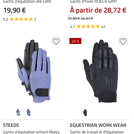
Gants d'équitation été Lilith
Gants d'hiver ROECK GRIP
19,90 €
À partir de 28,72 €
35,90 €
44,95 €
5.0
2
4.7
42
24 %
STEEDS
EQUESTRIAN WORK WEAR
Gants d'équitation enfant Maisy
Gants de travail et d'équitation