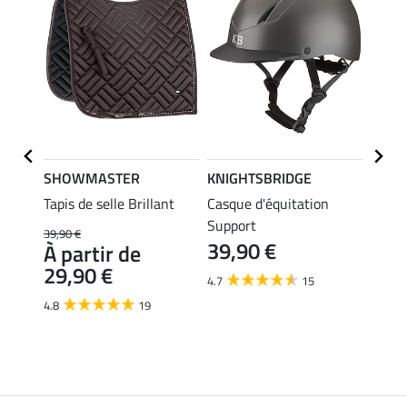
SHOWMASTER
KNIGHTSBRIDGE
Felix
Tapis de selle Brillant
Casque d'équitation
Tapis 
Support
Desig
39,90 €
39,90 €
À partir de
49,90 
29,90 €
À pa
4.7
15
39,
4.8
19
4.9