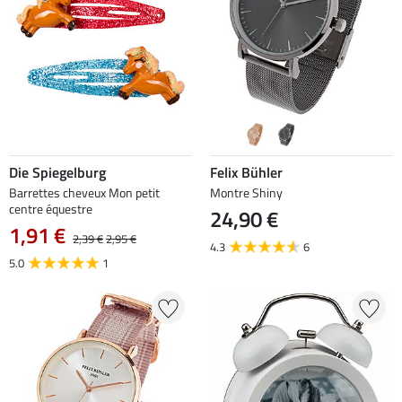
Die Spiegelburg
Felix Bühler
Barrettes cheveux Mon petit
Montre Shiny
centre équestre
24,90 €
1,91 €
2,39 €
2,95 €
4.3
6
5.0
1