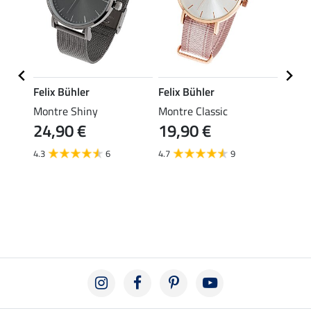
Felix Bühler
Felix Bühler
SHO
Montre Shiny
Montre Classic
Montr
24,90 €
19,90 €
Unico
17,
4.3
6
4.7
9
4.7