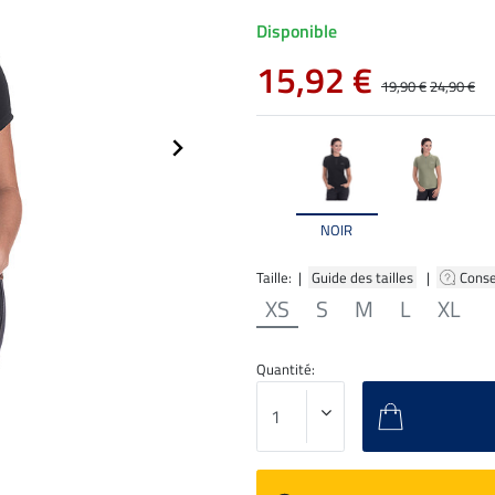
Disponible
15,92 €
19,90 €
24,90 €
NOIR
Taille: |
Guide des tailles
|
Conse
XS
S
M
L
XL
Quantité: