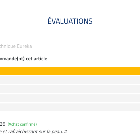
ÉVALUATIONS
technique Eureka
ommande(nt) cet article
026
(Achat confirmé)
e et rafraîchissant sur la peau. #