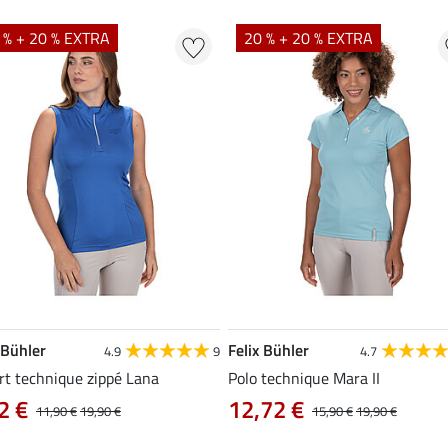
 % + 20 % EXTRA
20 % + 20 % EXTRA
 Bühler
Felix Bühler
4.9
9
4.7
rt technique zippé Lana
Polo technique Mara II
2 €
12,72 €
11,90 €
19,90 €
15,90 €
19,90 €