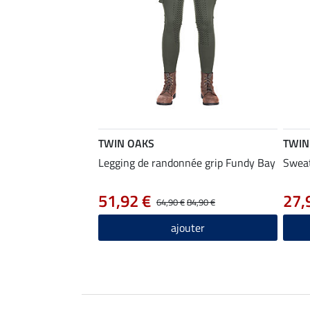
TWIN OAKS
TWIN
Legging de randonnée grip Fundy Bay
Sweat
51,92 €
27,
64,90 €
84,90 €
ajouter