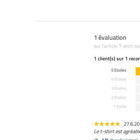
1 évaluation
sur l'article T-shirt 
1 client(s) sur 1 rec
5 Etoiles
4 Etoiles
3 Etoiles
2 Etoiles
1 Etoile
27.6.2
Le t-shirt est agréabl