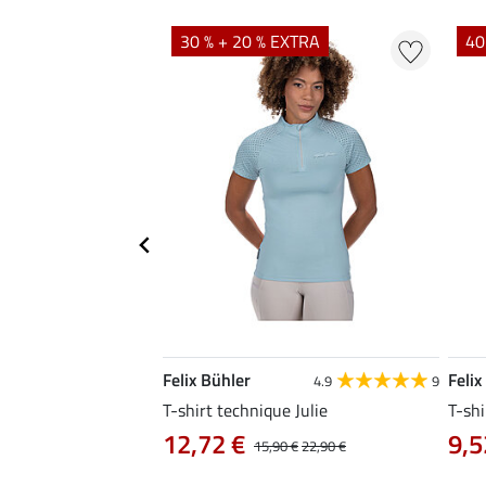
EXTRA
30 % + 20 % EXTRA
40
Felix Bühler
Felix
4.8
25
4.9
9
e Tessa
T-shirt technique Julie
T-shi
12,72 €
9,5
14,90 €
15,90 €
22,90 €