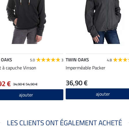
 OAKS
TWIN OAKS
5.0
3
4.8
 à capuche Vinson
Imperméable Packer
36,90 €
92 €
34,90 €
54,90 €
ajouter
ajouter
LES CLIENTS ONT ÉGALEMENT ACHETÉ