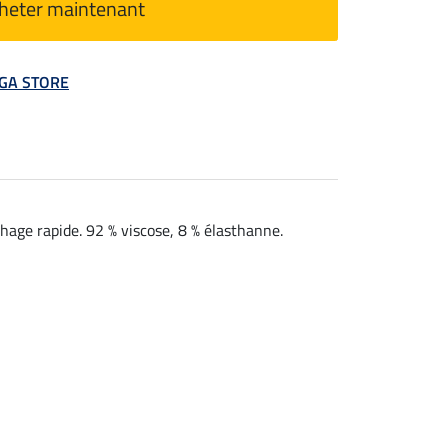
heter maintenant
MEGA STORE
chage rapide. 92 % viscose, 8 % élasthanne.