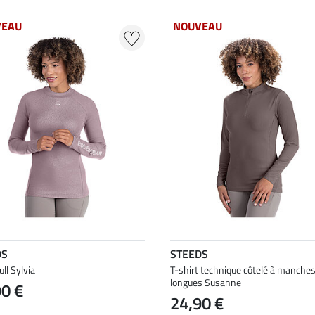
VEAU
NOUVEAU
DS
STEEDS
ll Sylvia
T-shirt technique côtelé à manche
longues Susanne
90 €
24,90 €