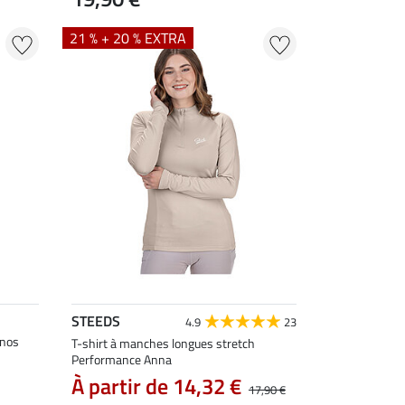
21 % + 20 % EXTRA
STEEDS
4.9
23
inos
T-shirt à manches longues stretch
Performance Anna
À partir de 14,32 €
17,90 €