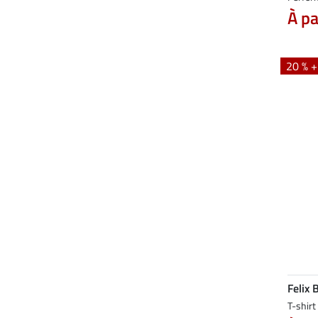
À pa
20 % 
Felix 
T-shir