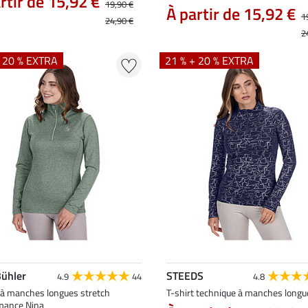
rtir de 15,92 €
19,90 €
À partir de 15,92 €
1
24,90 €
2
+ 20 % EXTRA
21 % + 20 % EXTRA
Bühler
STEEDS
4.9
44
4.8
t à manches longues stretch
T-shirt technique à manches longu
mance Nina