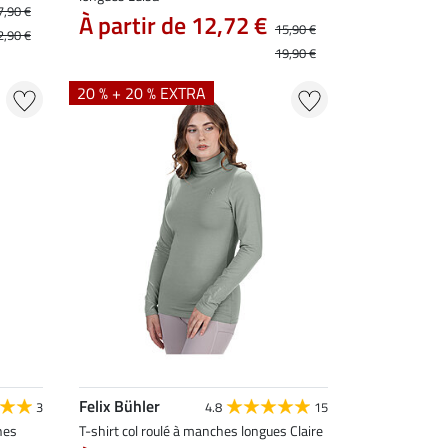
7,90 €
À partir de 12,72 €
15,90 €
2,90 €
19,90 €
20 % + 20 % EXTRA
Felix Bühler
3
4.8
15
hes
T-shirt col roulé à manches longues Claire