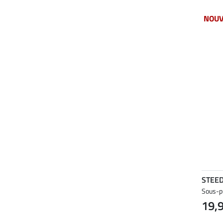
NOU
STEE
Sous-pu
19,