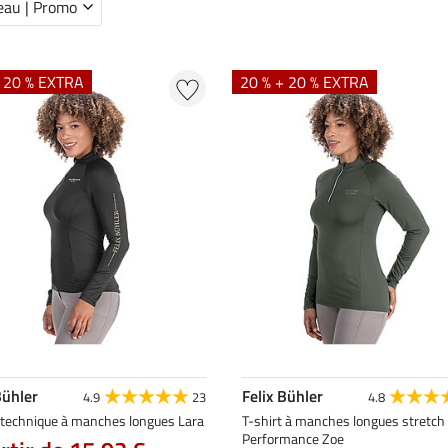
au | Promo
+ 20 % EXTRA
20 % + 20 % EXTRA
Bühler
Felix Bühler
4.9
23
4.8
t technique à manches longues Lara
T-shirt à manches longues stretch
Performance Zoe