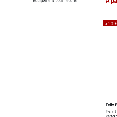
À pa
Equipement pour l'écurie
21 % 
Felix 
T-shir
Perfor