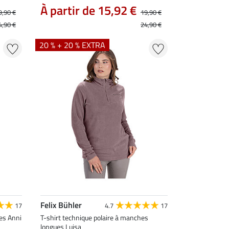
À partir de 15,92 €
9,90 €
19,90 €
4,90 €
24,90 €
20 % + 20 % EXTRA
Felix Bühler
17
4.7
17
es Anni
T-shirt technique polaire à manches
longues Luisa