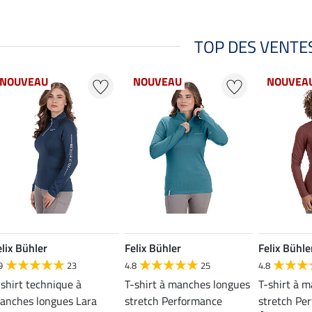
TOP DES VENTE
NOUVEAU
NOUVEAU
NOUVEA
elix Bühler
Felix Bühler
Felix Bühle
9
23
4.8
25
4.8
-shirt technique à
T-shirt à manches longues
T-shirt à 
anches longues Lara
stretch Performance
stretch Pe