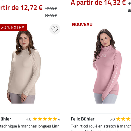
À partir de 14,32 €
1
rtir de 12,72 €
17,90 €
2
22,90 €
NOUVEAU
+ 20 % EXTRA
Bühler
Felix Bühler
4.8
4
5.0
t technique à manches longues Linn
T-shirt col roulé en stretch à manc