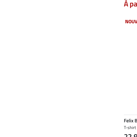
À pa
NOU
Felix 
T-shir
22,