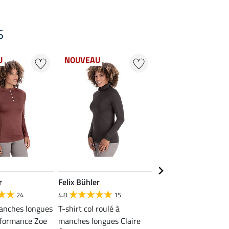
S
U
NOUVEAU
NOUVEAU
r
Felix Bühler
Felix Bühler
24
4.8
15
4.9
44
manches longues
T-shirt col roulé à
T-shirt à manches l
rformance Zoe
manches longues Claire
stretch Performance