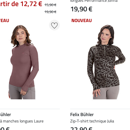
longues Performance Jonna
rtir de 12,72 €
15,90 €
19,90 €
19,90 €
VEAU
NOUVEAU
Bühler
Felix Bühler
t à manches longues Laure
Zip-T-shirt technique Julia
90 €
22,90 €