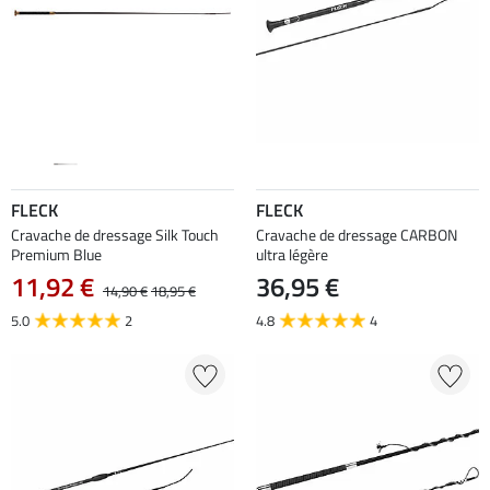
FLECK
FLECK
Cravache de dressage Silk Touch
Cravache de dressage CARBON
Premium Blue
ultra légère
11,92 €
36,95 €
14,90 €
18,95 €
5.0
2
4.8
4