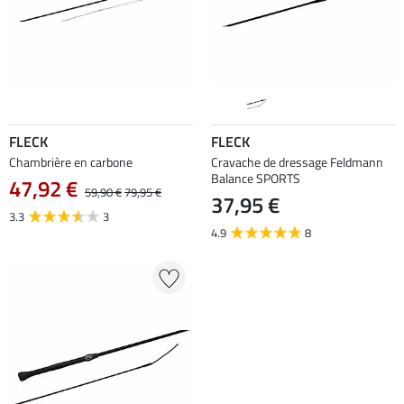
FLECK
FLECK
Chambrière en carbone
Cravache de dressage Feldmann
Balance SPORTS
47,92 €
59,90 €
79,95 €
37,95 €
3.3
3
4.9
8