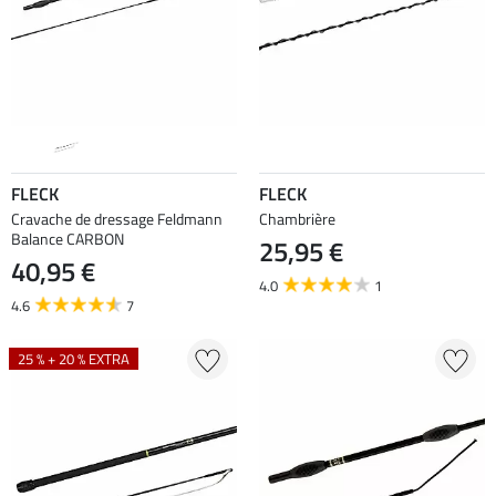
FLECK
FLECK
Cravache de dressage Feldmann
Chambrière
Balance CARBON
25,95 €
40,95 €
4.0
1
4.6
7
25 % + 20 % EXTRA