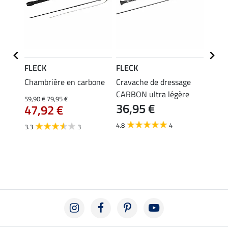
FLECK
FLECK
FLEC
r
Chambrière en carbone
Cravache de dressage
Crava
0 g
CARBON ultra légère
Feldm
59,90 €
79,95 €
36,95 €
SPOR
47,92 €
37,
4.8
4
3.3
3
4.9