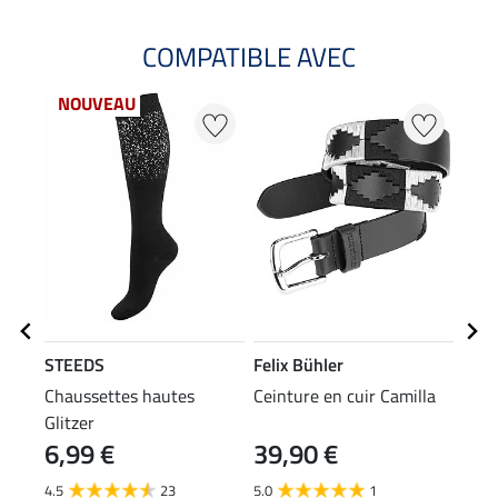
COMPATIBLE AVEC
NOUVEAU
STEEDS
Felix Bühler
Feli
Chaussettes hautes
Ceinture en cuir Camilla
Bott
Glitzer
noir
6,99 €
39,90 €
29
4.5
23
5.0
1
4.7