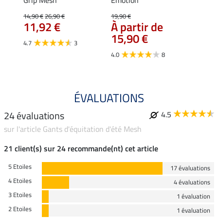
Grip Mesh
Emotion
Newp
14,90 €
26,90 €
19,90 €
9,99 €
11,92 €
À partir de
À pa
15,90 €
7,9
4.7
3
4.0
8
4.4
ÉVALUATIONS
24 évaluations
4.5
sur l'article Gants d'équitation d'été Mesh
21 client(s) sur 24 recommande(nt) cet article
5 Etoiles
17 évaluations
4 Etoiles
4 évaluations
3 Etoiles
1 évaluation
2 Etoiles
1 évaluation