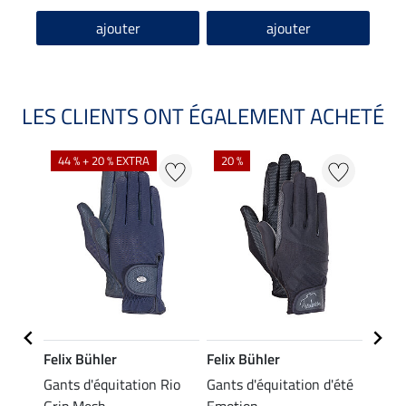
ajouter
ajouter
LES CLIENTS ONT ÉGALEMENT ACHETÉ
44 % + 20 % EXTRA
20 %
20 %
Felix Bühler
Felix Bühler
STEE
Gants d'équitation Rio
Gants d'équitation d'été
Gants