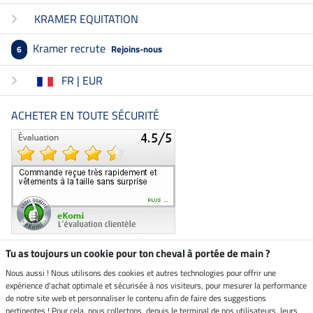
KRAMER EQUITATION
Kramer recrute
Rejoins-nous
6
FR | EUR
ACHETER EN TOUTE SÉCURITÉ
Tu as toujours un cookie pour ton cheval à portée de main ?
Nous aussi ! Nous utilisons des cookies et autres technologies pour offrir une
Boutique climatiquement
expérience d'achat optimale et sécurisée à nos visiteurs, pour mesurer la performance
neutre
de notre site web et personnaliser le contenu afin de faire des suggestions
pertinentes ! Pour cela, nous collectons, depuis le terminal de nos utilisateurs, leurs