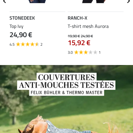
STONEDEEK
RANCH-X
ST
Top Ivy
T-shirt mesh Aurora
T-s
24,90 €
19,90 €
24,90 €
14,9
15,92 €
11
4.5
2
3.0
1
5.0