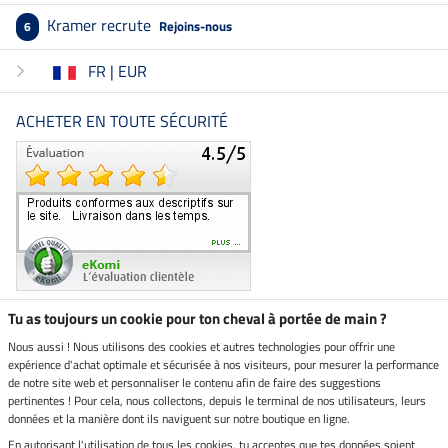
Kramer recrute
Rejoins-nous
6
FR | EUR
ACHETER EN TOUTE SÉCURITÉ
Tu as toujours un cookie pour ton cheval à portée de main ?
Nous aussi ! Nous utilisons des cookies et autres technologies pour offrir une
Boutique climatiquement
expérience d'achat optimale et sécurisée à nos visiteurs, pour mesurer la performance
neutre
de notre site web et personnaliser le contenu afin de faire des suggestions
pertinentes ! Pour cela, nous collectons, depuis le terminal de nos utilisateurs, leurs
Livraison par
données et la manière dont ils naviguent sur notre boutique en ligne.
En autorisant l'utilisation de tous les cookies, tu acceptes que tes données soient