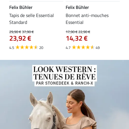
Felix Bühler
Felix Bühler
CL
Tapis de selle Essential
Bonnet anti-mouches
Bri
84
Standard
Essential
29,90 €
37,90 €
17,90 €
22,90 €
23,92 €
14,32 €
4.5
20
4.7
49