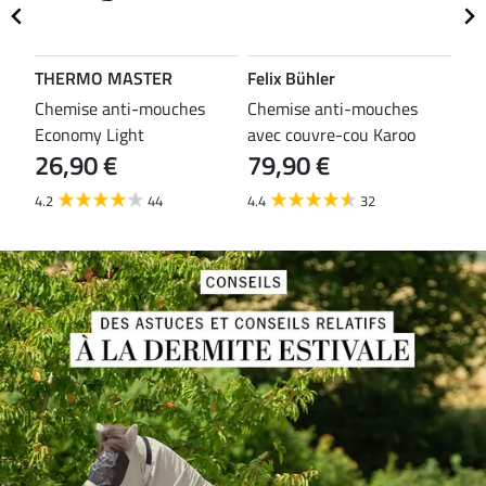
THERMO MASTER
Felix Bühler
TH
es
Chemise anti-mouches
Chemise anti-mouches
Che
Economy Light
avec couvre-cou Karoo
mou
26,90 €
79,90 €
29
4.2
44
4.4
32
3.8