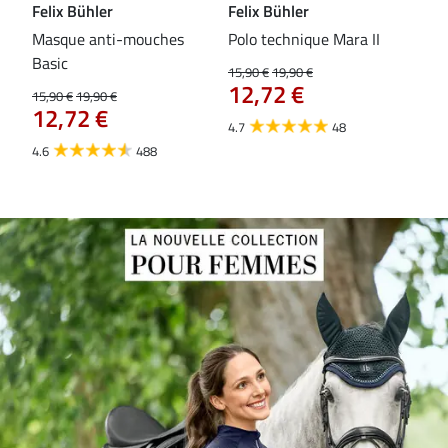
Felix Bühler
Felix Bühler
Fel
Masque anti-mouches
Polo technique Mara II
Mas
Basic
ext
15,90 €
19,90 €
12,72 €
15,90 €
19,90 €
15,9
12,72 €
12
4.7
48
4.6
488
4.4