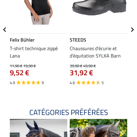
Felix Bühler
STEEDS
SH
bon
T-shirt technique zippé
Chaussures d'écurie et
Tap
Lana
d'équitation SYLKA Barn
29,9
23
11,90 €
19,90 €
39,90 €
49,90 €
9,52 €
31,92 €
4.8
4.9
9
4.6
5
CATÉGORIES PRÉFÉRÉES