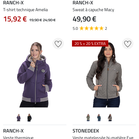
RANCH-X
RANCH-X
T-shirt technique Amelia
Sweat à capuche Macy
15,92 €
49,90 €
19,90 €
24,90 €
5.0
2
20 % + 20 % EXTRA
RANCH-X
STONEDEEK
Veste thermique
Veste matelassée bi-matière Eve