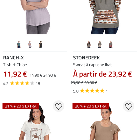
RANCH-X
STONEDEEK
T-shirt Chloe
Sweat à capuche Ikat
11,92 €
À partir de 23,92 €
14,90 €
24,90 €
29,90 €
39,90 €
4.2
18
5.0
1
21 % + 20 % EXTRA
20 % + 20 % EXTRA