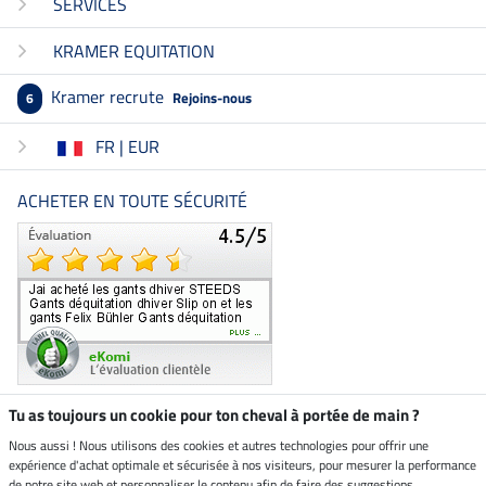
SERVICES
KRAMER EQUITATION
Kramer recrute
Rejoins-nous
6
FR | EUR
ACHETER EN TOUTE SÉCURITÉ
Tu as toujours un cookie pour ton cheval à portée de main ?
Nous aussi ! Nous utilisons des cookies et autres technologies pour offrir une
Boutique climatiquement
expérience d'achat optimale et sécurisée à nos visiteurs, pour mesurer la performance
neutre
de notre site web et personnaliser le contenu afin de faire des suggestions