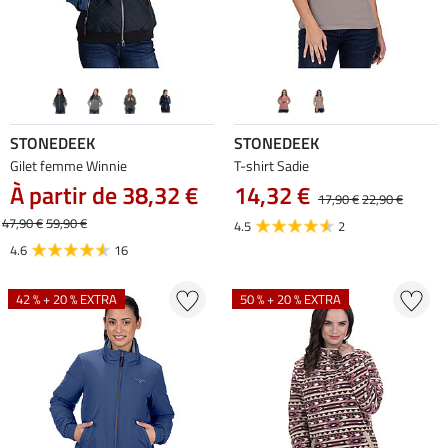
STONEDEEK
STONEDEEK
Gilet femme Winnie
T-shirt Sadie
À partir de 38,32 €
14,32 €
17,90 €
22,90 €
47,90 €
59,90 €
4.5
2
4.6
16
42 % + 20 % EXTRA
50 % + 20 % EXTRA