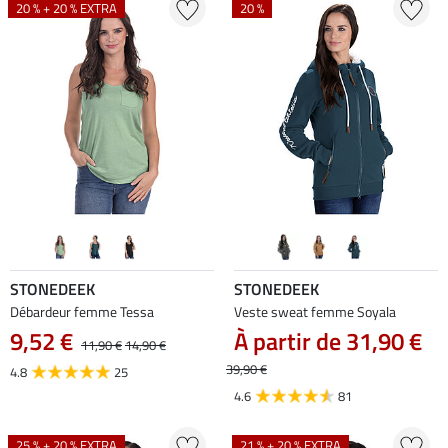
20 % + 20 % EXTRA
20 %
STONEDEEK
STONEDEEK
Débardeur femme Tessa
Veste sweat femme Soyala
9,52 €
À partir de 31,90 €
11,90 €
14,90 €
39,90 €
4.8
25
4.6
81
25 % + 20 % EXTRA
21 % + 20 % EXTRA