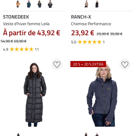
STONEDEEK
RANCH-X
Veste d'hiver femme Leila
Chemise Performance
À partir de 43,92 €
23,92 €
29,90 €
39,90 €
54,90 €
69,90 €
5.0
1
4.9
11
20 % + 20 % EXTRA