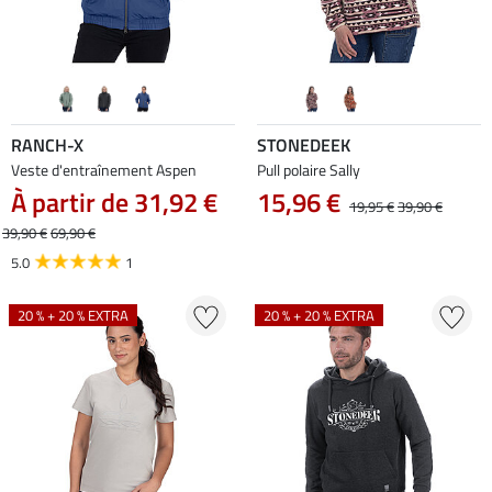
RANCH-X
STONEDEEK
Veste d'entraînement Aspen
Pull polaire Sally
À partir de 31,92 €
15,96 €
19,95 €
39,90 €
39,90 €
69,90 €
5.0
1
20 % + 20 % EXTRA
20 % + 20 % EXTRA