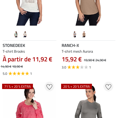
STONEDEEK
RANCH-X
T-shirt Brooks
T-shirt mesh Aurora
À partir de 11,92 €
15,92 €
19,90 €
24,90 €
14,90 €
18,90 €
3.0
1
5.0
1
71 % + 20 % EXTRA
20 % + 20 % EXTRA