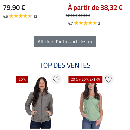
79,90 €
À partir de 38,32 €
47,90 €
59,90 €
4.5
13
4.7
3
Afficher d'autres articles >>
TOP DES VENTES
20 %
20 % + 20 % EXTRA
21 %