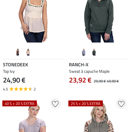
STONEDEEK
RANCH-X
Top Ivy
Sweat à capuche Maple
24,90 €
23,92 €
29,90 €
49,90 €
4.5
2
40 % + 20 % EXTRA
25 % + 20 % EXTRA