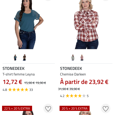
STONEDEEK
STONEDEEK
T-shirt femme Leyna
Chemise Darleen
12,72 €
À partir de 23,92 €
15,90 €
19,90 €
31,90 €
39,90 €
4.8
33
4.2
5
22 % + 20 % EXTRA
20 % + 20 % EXTRA