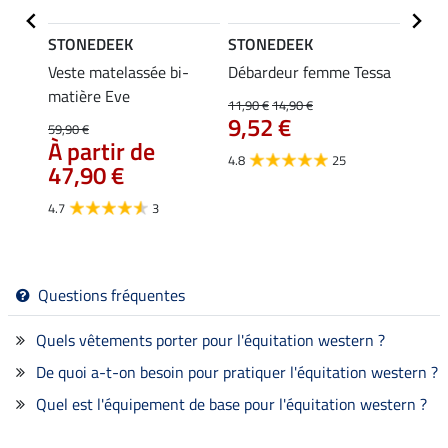
STONEDEEK
STONEDEEK
STON
Veste matelassée bi-
Débardeur femme Tessa
Veste
matière Eve
Leila
11,90 €
14,90 €
9,52 €
59,90 €
69,90 
À partir de
À pa
4.8
25
47,90 €
54,
4.7
3
4.9
Questions fréquentes
Quels vêtements porter pour l'équitation western ?
De quoi a-t-on besoin pour pratiquer l'équitation western ?
Quel est l'équipement de base pour l'équitation western ?