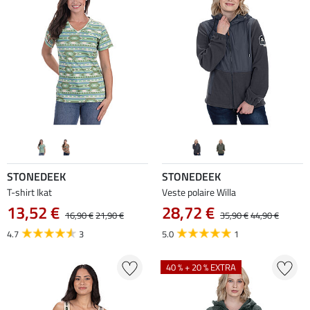
STONEDEEK
STONEDEEK
T-shirt Ikat
Veste polaire Willa
13,52 €
28,72 €
16,90 €
21,90 €
35,90 €
44,90 €
4.7
3
5.0
1
40 % + 20 % EXTRA