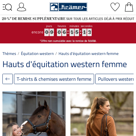
encore
0
0
0
9
9
9
0
0
0
6
6
6
1
1
1
5
5
5
1
1
1
1
1
1
0
9
0
6
1
5
1
1
Thèmes
Équitation western
Hauts d'équitation western femme
Hauts d'équitation western femme
T-shirts & chemises western femme
Pullovers wester