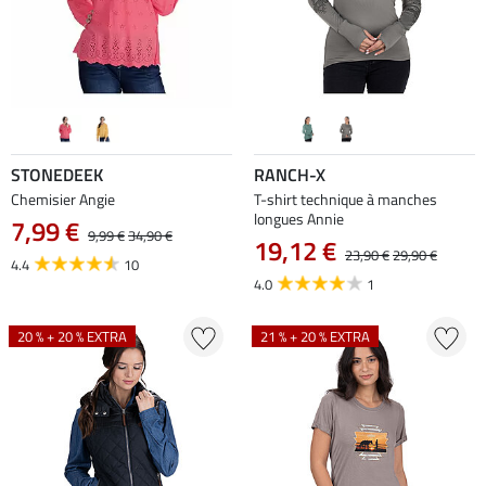
STONEDEEK
RANCH-X
Chemisier Angie
T-shirt technique à manches
longues Annie
7,99 €
9,99 €
34,90 €
19,12 €
23,90 €
29,90 €
4.4
10
4.0
1
20 % + 20 % EXTRA
21 % + 20 % EXTRA