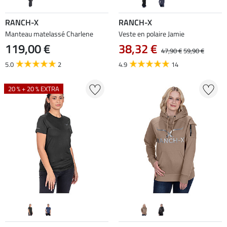
RANCH-X
RANCH-X
Manteau matelassé Charlene
Veste en polaire Jamie
119,00 €
38,32 €
47,90 €
59,90 €
5.0
2
4.9
14
20 % + 20 % EXTRA