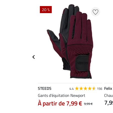
20 %
STEEDS
Felix
4.4
156
west
Gants d'équitation Newport
Chau
7,9
À partir de 7,99 €
9,99 €