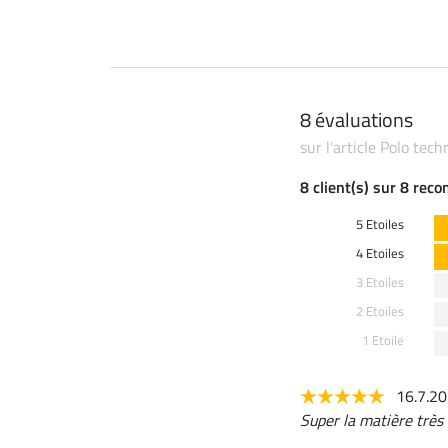
8 évaluations
sur l'article Polo t
8 client(s) sur 8 rec
5 Etoiles
4 Etoiles
3 Etoiles
2 Etoiles
1 Etoile
16.7.2
Super la matière très