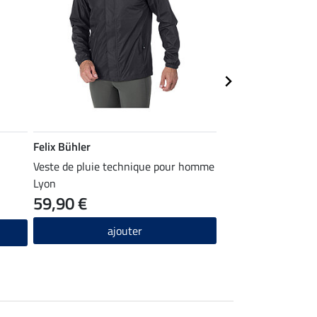
Felix Bühler
Felix Bühler
Veste de pluie technique pour homme
Pull pour homme T
Lyon
59,90 €
19,92 €
24,90 €
3
ajouter
ajou