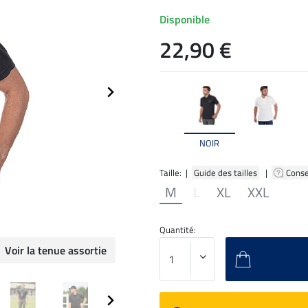
Disponible
22,90 €
NOIR
Taille: |
Guide des tailles
|
Conse
M
L
XL
XXL
Quantité:
Voir la tenue assortie