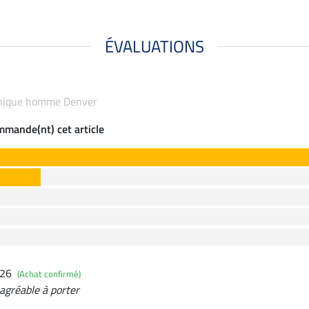
ÉVALUATIONS
echnique homme Denver
ommande(nt) cet article
026
(Achat confirmé)
 agréable à porter