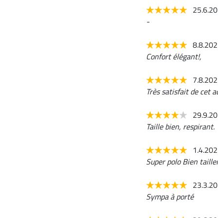
25.6.2
-
8.8.20
Confort élégant!,
7.8.20
Très satisfait de cet 
29.9.2
Taille bien, respirant.
1.4.20
Super polo Bien taill
23.3.2
Sympa à porté