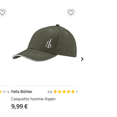
Felix Bühler
STONEDEEK
4
5.0
1
Casquette homme Aspen
Casquette Wildwest
9,99 €
12,90 €