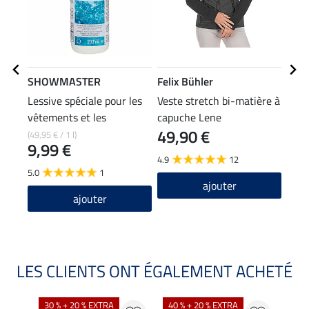
SHOWMASTER
Felix Bühler
Feli
Lessive spéciale pour les
Veste stretch bi-matière à
Band
vêtements et les
capuche Lene
49,90 €
4,9
pantalons d'équitation
(49,95 € / 1 l)
9,99 €
4.9
12
4.7
5.0
1
ajouter
ajouter
LES CLIENTS ONT ÉGALEMENT ACHETÉ
30 % + 20 % EXTRA
40 % + 20 % EXTRA
20 %