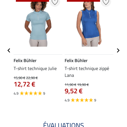
Felix Bühler
Felix Bühler
Felix
da
T-shirt technique Julie
T-shirt technique zippé
Polo 
Lana
15,90 €
22,90 €
15,90 
12,72 €
12,
11,90 €
19,90 €
9,52 €
4.9
9
4.7
4.9
9
ÉVALUATIONS