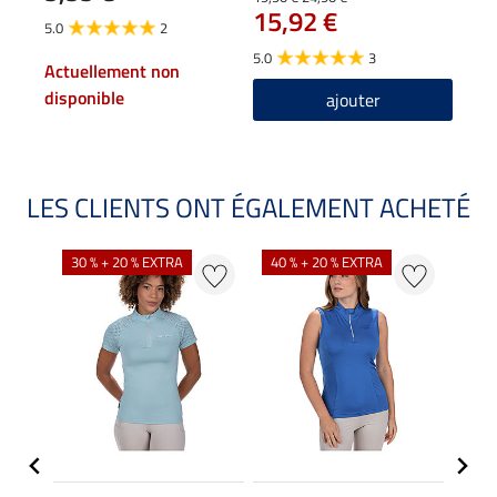
15,92 €
5.0
2
5.0
5.0
3
Actuellement non
disponible
ajouter
LES CLIENTS ONT ÉGALEMENT ACHETÉ
30 % + 20 % EXTRA
40 % + 20 % EXTRA
20 %