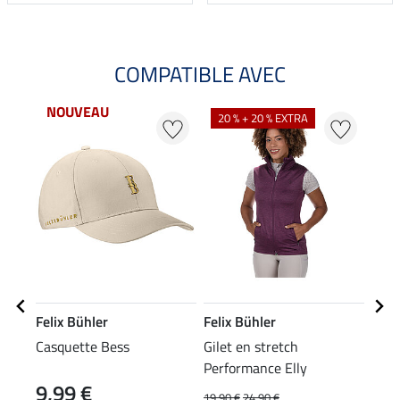
COMPATIBLE AVEC
NOUVEAU
NO
20 % + 20 % EXTRA
Felix Bühler
Felix Bühler
Feli
Casquette Bess
Gilet en stretch
Pant
Performance Elly
fond
9,99 €
79
19,90 €
24,90 €