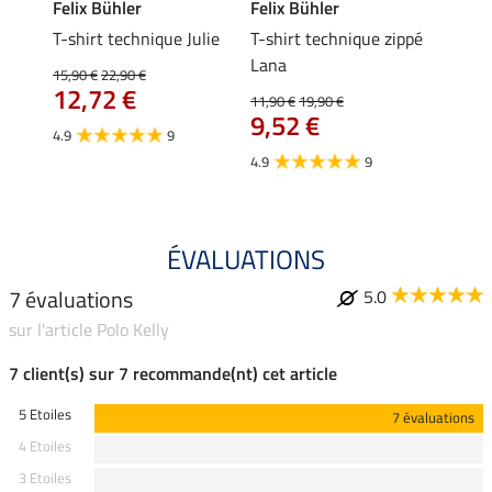
Felix Bühler
Felix Bühler
Felix
ia
T-shirt technique Julie
T-shirt technique zippé
Polo 
Lana
15,90 €
22,90 €
15,90 
12,72 €
12,
11,90 €
19,90 €
9,52 €
4.9
9
4.7
4.9
9
ÉVALUATIONS
7 évaluations
5.0
sur l'article Polo Kelly
7 client(s) sur 7 recommande(nt) cet article
5 Etoiles
7 évaluations
4 Etoiles
3 Etoiles