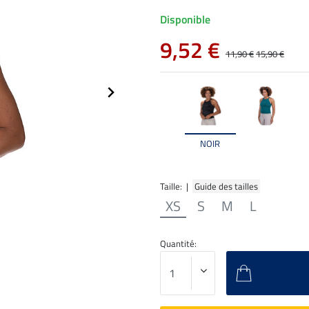
Disponible
9,52 €
11,90 €
15,90 €
NOIR
Taille: |
Guide des tailles
XS
S
M
L
Quantité: