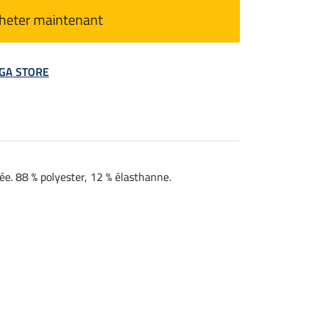
heter maintenant
MEGA STORE
uée. 88 % polyester, 12 % élasthanne.