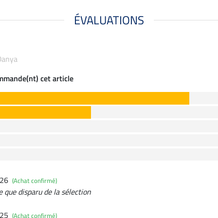
ÉVALUATIONS
 Danya
ommande(nt) cet article
026
(Achat confirmé)
que disparu de la sélection
025
(Achat confirmé)