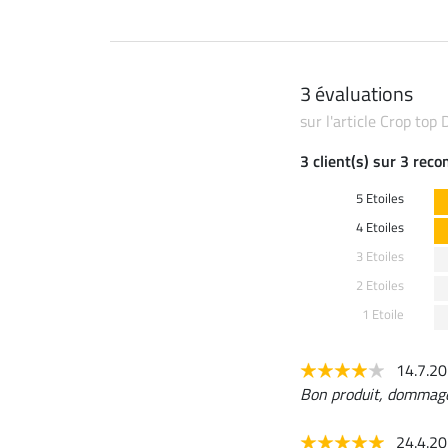
3 évaluations
sur l'article Crop top
3 client(s) sur 3 rec
5 Etoiles
4 Etoiles
3 Etoiles
2 Etoiles
1 Etoile
14.7.2
Bon produit, dommage 
24.4.2