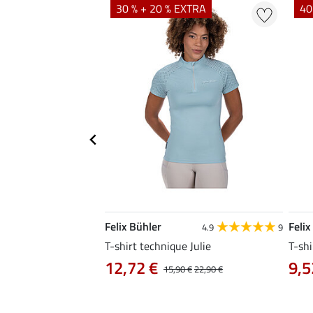
EXTRA
30 % + 20 % EXTRA
40
Felix Bühler
Felix
4.8
34
4.9
9
livia
T-shirt technique Julie
T-shi
12,72 €
9,5
0 €
19,90 €
15,90 €
22,90 €