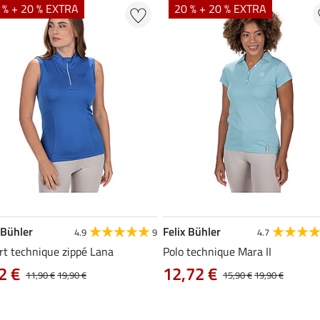
 % + 20 % EXTRA
20 % + 20 % EXTRA
 Bühler
Felix Bühler
4.9
9
4.7
rt technique zippé Lana
Polo technique Mara II
2 €
12,72 €
11,90 €
19,90 €
15,90 €
19,90 €