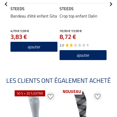
STEEDS
STEEDS
STE
Bandeau d'été enfant Gita
Crop top enfant Dalin
Gile
mate
34
4,79 €
5,99 €
10,90 €
13,90 €
3,83 €
8,72 €
5.0
2.0
1
ajouter
ajouter
LES CLIENTS ONT ÉGALEMENT ACHETÉ
NOUVEAU
50 % + 20 % EXTRA
20 %