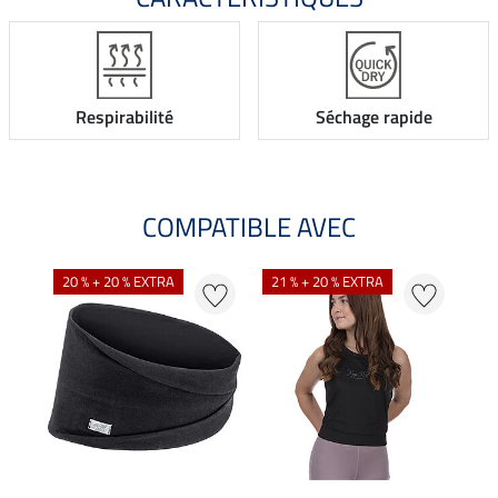
Respirabilité
Séchage rapide
COMPATIBLE AVEC
NO
20 % + 20 % EXTRA
21 % + 20 % EXTRA