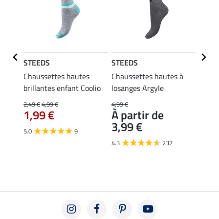
STEEDS
STEEDS
Felix
Chaussettes hautes
Chaussettes hautes à
Chaus
brillantes enfant Coolio
losanges Argyle
enfan
Summ
2,49 €
4,99 €
4,99 €
1,99 €
À partir de
5,99 €
3,99 €
À pa
5.0
9
4,7
4.3
237
4.7