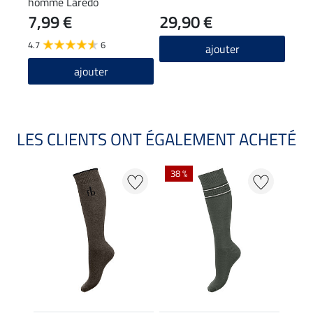
homme Laredo
noir
7,99 €
29,90 €
29
4.7
6
4.7
ajouter
ajouter
LES CLIENTS ONT ÉGALEMENT ACHETÉ
38 %