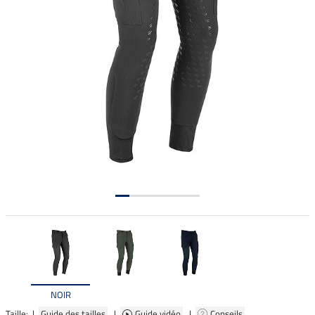
NOIR
Taille: |
Guide des tailles
|
Guide vidéo
|
Conseils