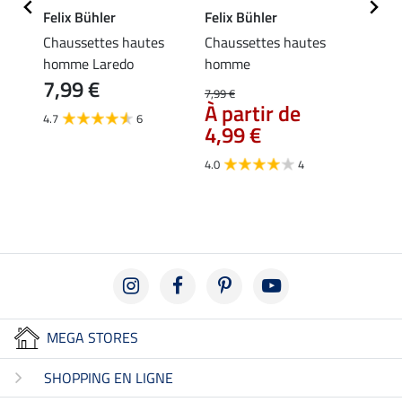
Felix Bühler
Felix Bühler
Felix
omme
Chaussettes hautes
Chaussettes hautes
Casq
9,9
homme Laredo
homme
7,99 €
7,99 €
5.0
À partir de
4.7
6
4,99 €
4.0
4
MEGA STORES
SHOPPING EN LIGNE