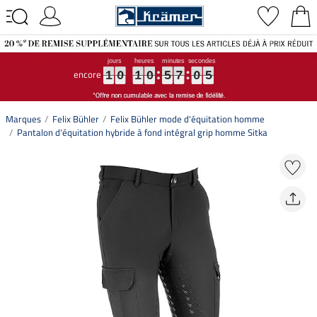
encore
1
1
1
0
0
0
1
1
1
0
0
0
5
5
5
7
7
7
0
0
0
4
5
1
0
1
0
5
7
0
5
4
Marques
Felix Bühler
Felix Bühler mode d'équitation homme
Pantalon d'équitation hybride à fond intégral grip homme Sitka