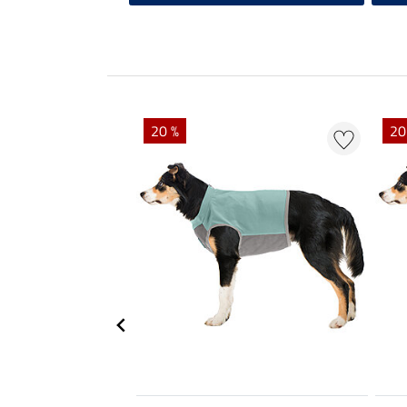
20 %
20