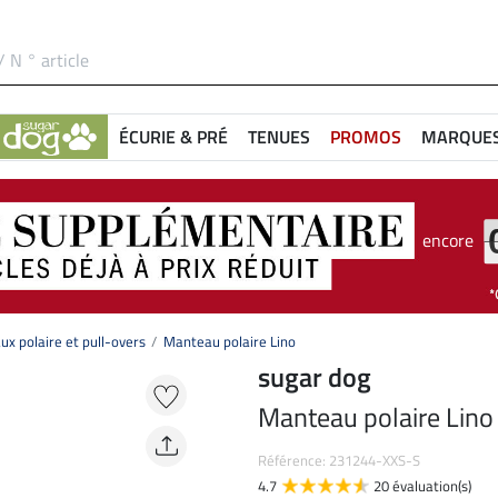
ÉCURIE & PRÉ
TENUES
PROMOS
MARQUE
encore
ux polaire et pull-overs
Manteau polaire Lino
sugar dog
Manteau polaire Lino
Référence: 231244-XXS-S
4.7
20 évaluation(s)