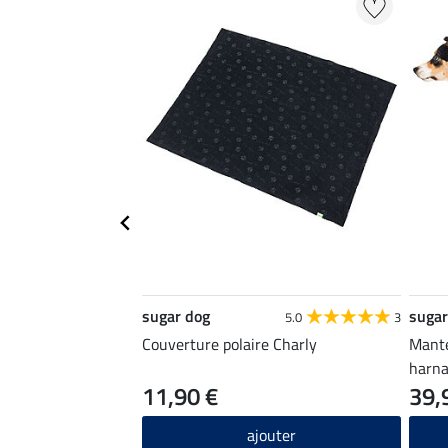
sugar dog
sugar
5.0
3
Couverture polaire Charly
Mante
harna
11,90 €
39,
ajouter