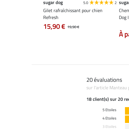
sugar dog
suga
4.0
1
5.0
2
ge pour chien Life
Gilet rafraîchissant pour chien
Chem
Refresh
Dog I
 36,90 €
15,90 €
19,90 €
À p
20 évaluations
sur l'article Manteau 
18 client(s) sur 20 r
5 Etoiles
4 Etoiles
3 Etoiles