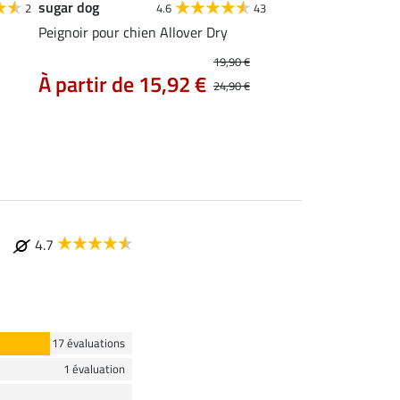
sugar dog
sugar dog
2
4.6
43
Peignoir pour chien Allover Dry
Gilet de sauvetage p
Guard
19,90 €
À partir de 36
À partir de 15,92 €
24,90 €
4.7
17 évaluations
1 évaluation