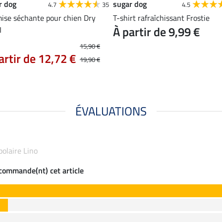
r dog
sugar dog
4.7
35
4.5
ise séchante pour chien Dry
T-shirt rafraîchissant Frostie
À partir de 9,99 €
I
15,90 €
artir de 12,72 €
19,90 €
ÉVALUATIONS
polaire Lino
ecommande(nt) cet article