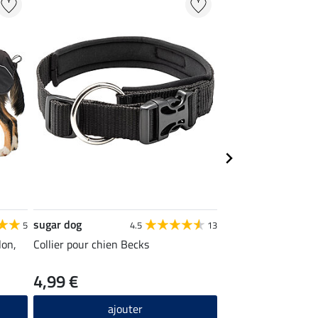
sugar dog
sugar dog
5
4.5
13
lon,
Collier pour chien Becks
Laisse longue
4,99 €
22,90 €
ajouter
ajou