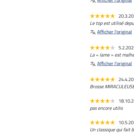
20.3.2
Le top est utilisé dep
Afficher l'original
5.2.20
La « lame » est malheu
Afficher l'original
24.4.2
Brosse MIRACULEUSE !!
18.10.
pas encore utilis
10.5.2
Un classique qui fait b