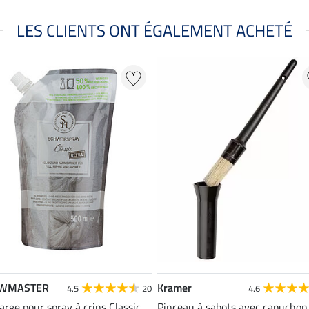
LES CLIENTS ONT ÉGALEMENT ACHETÉ
WMASTER
Kramer
4.5
20
4.6
rge pour spray à crins Classic
Pinceau à sabots avec capuchon