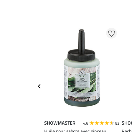
SHOWMASTER
SHO
4.9
16
4.6
82
Huile pour sabots avec pinceau
Recha