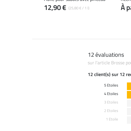
12,90 €
À p
(25,80 € / 1 l)
12 évaluations
sur l'article Brosse 
12 client(s) sur 12 r
5 Etoiles
4 Etoiles
3 Etoiles
2 Etoiles
1 Etoile