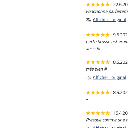
22.6.2
Fonctionne parfaitem
Afficher l'original
9.5.20
Cette brosse est vraim
aussi !!!
8.5.20
très bien #
Afficher l'original
8.5.20
-
15.4.2
Presque comme une t
Afficher l'original