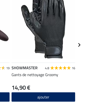
SHOWMASTER
SHOWMASTER
19
4.8
16
Gants de nettoyage Groomy
Brosse pour crinièr
Premium
14,90 €
7,49 €
ajouter
ajou