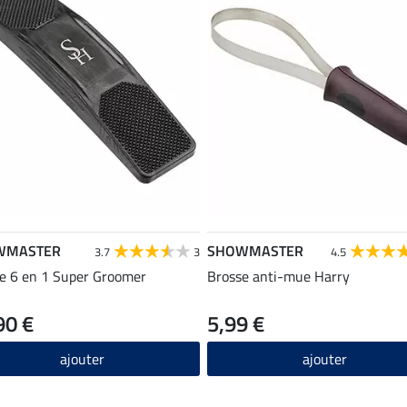
WMASTER
SHOWMASTER
3.7
3
4.5
e 6 en 1 Super Groomer
Brosse anti-mue Harry
90 €
5,99 €
ajouter
ajouter