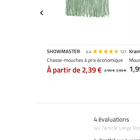
SHOWMASTER
Kram
4.4
84
4.4
121
Chasse-mouches à prix économique
Mous
1,9
 4,79 €
À partir de 2,39 €
5,99 €
2,99 €
3,99 €
4 évaluations
sur l'article Longe B