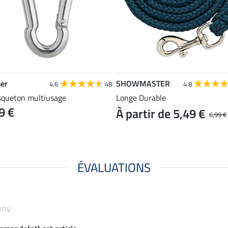
er
SHOWMASTER
4.6
48
4.8
queton multiusage
Longe Durable
9 €
À partir de 5,49 €
6,99 €
ÉVALUATIONS
onny