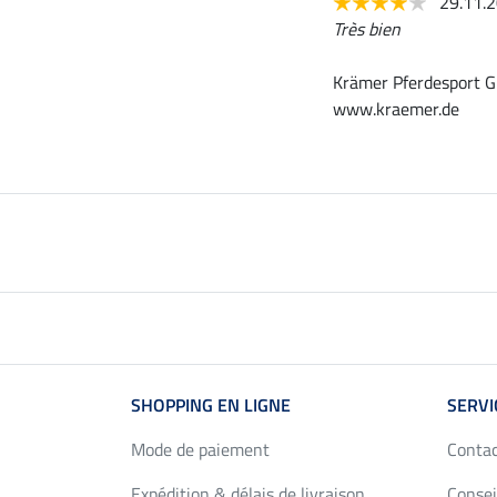
29.11.
Très bien
Krämer Pferdesport G
www.kraemer.de
SHOPPING EN LIGNE
SERVI
Mode de paiement
Conta
Expédition & délais de livraison
Consei