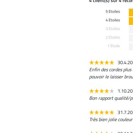
4 client(s) sur 4 rec
5 Etoiles
4 Etoiles
3 Etoiles
2 Etoiles
1 Etoile
30.4.2
Enfin des cordes plus
pouvoir le laisser bro
1.10.2
Bon rapport qualité/pr
31.7.2
Très bien jolie couleu