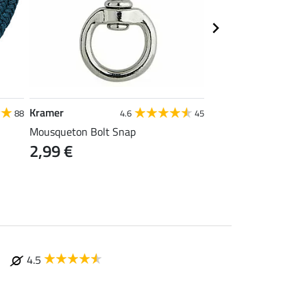
Kramer
SHOWMASTER
88
4.6
45
4
Mousqueton Bolt Snap
Longe Bright
2,99 €
À partir de 4,
4.5