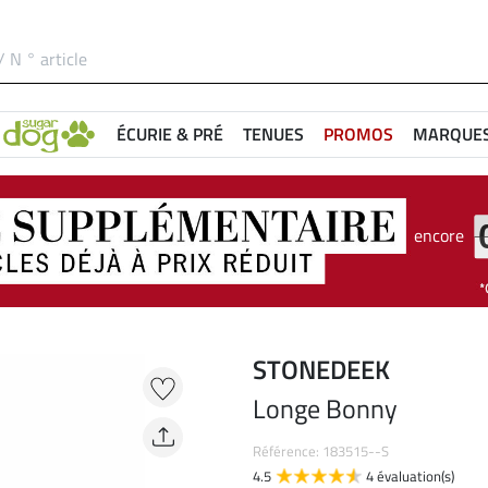
ÉCURIE & PRÉ
TENUES
PROMOS
MARQUE
encore
STONEDEEK
Longe Bonny
Référence: 183515--S
4.5
4 évaluation(s)