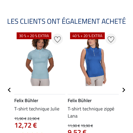
LES CLIENTS ONT ÉGALEMENT ACHETÉ
30 % + 20 % EXTRA
40 % + 20 % EXTRA
20 %
Felix Bühler
Felix Bühler
Felix
essa
T-shirt technique Julie
T-shirt technique zippé
Polo 
Lana
15,90 €
22,90 €
15,90 
12,72 €
12,
11,90 €
19,90 €
9,52 €