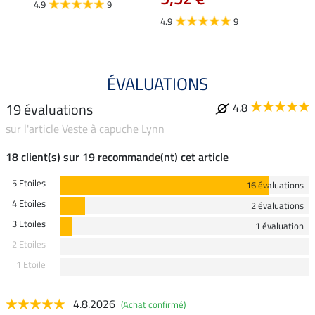
4.9
9
4.7
4.9
9
ÉVALUATIONS
19 évaluations
4.8
sur l'article Veste à capuche Lynn
18 client(s) sur 19 recommande(nt) cet article
5 Etoiles
16 évaluations
4 Etoiles
2 évaluations
3 Etoiles
1 évaluation
2 Etoiles
1 Etoile
4.8.2026
(Achat confirmé)