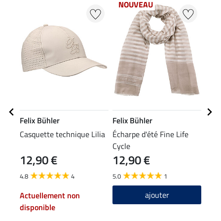
NOUVEAU
20
Felix Bühler
Felix Bühler
Feli
Casquette technique Lilia
Écharpe d'été Fine Life
T-sh
Cycle
12,90 €
12,90 €
11,90
9,5
4.8
4
5.0
1
5.0
ajouter
Actuellement non
disponible