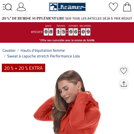
encore
0
0
0
8
8
8
1
1
1
3
3
3
0
0
0
6
6
6
0
0
0
8
9
0
8
1
3
0
6
0
9
8
Cavalier
Hauts d'équitation femme
Sweat à capuche stretch Performance Lola
20 % + 20 % EXTRA