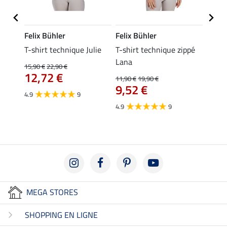
Felix Bühler
Felix Bühler
Felix
ia
T-shirt technique Julie
T-shirt technique zippé
Polo 
Lana
15,90 €
22,90 €
15,90 
12,72 €
12,
11,90 €
19,90 €
9,52 €
4.9
9
4.7
4.9
9
MEGA STORES
SHOPPING EN LIGNE