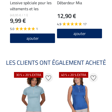
Lessive spéciale pour les
Débardeur Mia
Vest
vêtements et les
à ca
12,90 €
59
pantalons d'équitation
(49,95 € / 1 l)
9,99 €
4.9
17
5.0
5.0
1
ajouter
ajouter
LES CLIENTS ONT ÉGALEMENT ACHETÉ
30 % + 20 % EXTRA
40 % + 20 % EXTRA
20 %