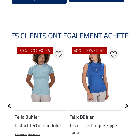
LES CLIENTS ONT ÉGALEMENT ACHETÉ
30 % + 20 % EXTRA
40 % + 20 % EXTRA
20 %
Felix Bühler
Felix Bühler
Felix
ia
T-shirt technique Julie
T-shirt technique zippé
Polo 
Lana
15,90 €
22,90 €
15,90 