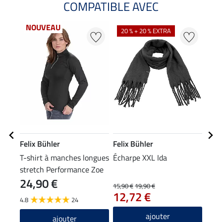
COMPATIBLE AVEC
NOUVEAU
20 % + 20 % EXTRA
20
Felix Bühler
Felix Bühler
Feli
T-shirt à manches longues
Écharpe XXL Ida
Bonn
stretch Performance Zoe
24,90 €
15,90 €
19,90 €
7,99 
12,72 €
6,3
4.8
24
3.0
ajouter
ajouter