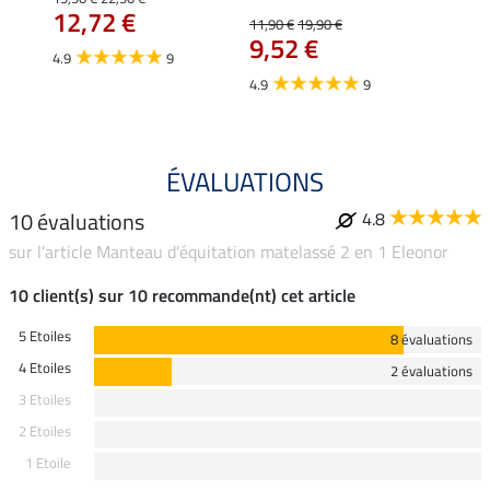
12,72 €
12,
11,90 €
19,90 €
9,52 €
4.9
9
4.7
4.9
9
ÉVALUATIONS
10 évaluations
4.8
sur l'article Manteau d'équitation matelassé 2 en 1 Eleonor
10 client(s) sur 10 recommande(nt) cet article
5 Etoiles
8 évaluations
4 Etoiles
2 évaluations
3 Etoiles
2 Etoiles
1 Etoile