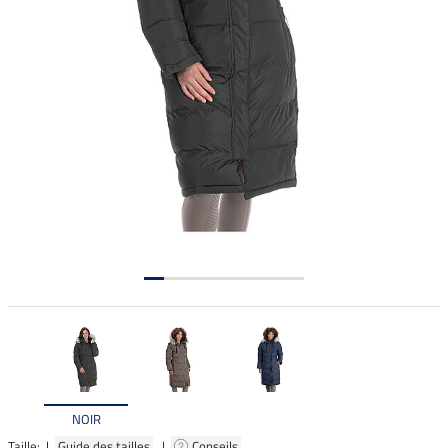
NOIR
Taille: |
Guide des tailles
|
Conseils