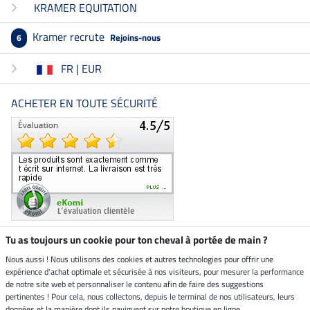
KRAMER EQUITATION
Kramer recrute
Rejoins-nous
6
FR | EUR
ACHETER EN TOUTE SÉCURITÉ
Tu as toujours un cookie pour ton cheval à portée de main ?
Nous aussi ! Nous utilisons des cookies et autres technologies pour offrir une
Boutique climatiquement
expérience d'achat optimale et sécurisée à nos visiteurs, pour mesurer la performance
neutre
de notre site web et personnaliser le contenu afin de faire des suggestions
pertinentes ! Pour cela, nous collectons, depuis le terminal de nos utilisateurs, leurs
Livraison par
données et la manière dont ils naviguent sur notre boutique en ligne.