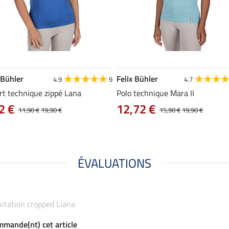
 Bühler
Felix Bühler
4.9
9
4.7
rt technique zippé Lana
Polo technique Mara II
2 €
12,72 €
11,90 €
19,90 €
15,90 €
19,90 €
ÉVALUATIONS
quitation cropped Liana
ommande(nt) cet article