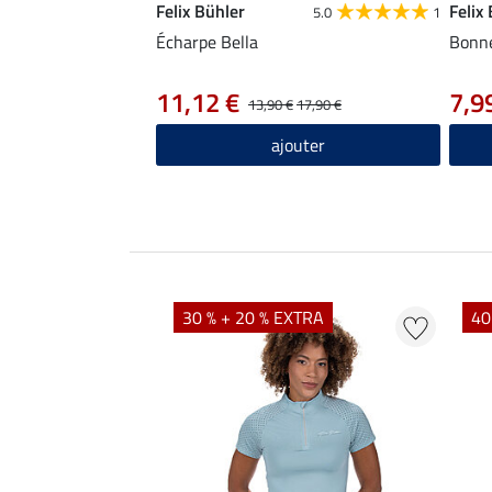
Felix Bühler
Felix
5.0
1
Écharpe Bella
Bonne
11,12 €
7,9
13,90 €
17,90 €
ajouter
EXTRA
30 % + 20 % EXTRA
40