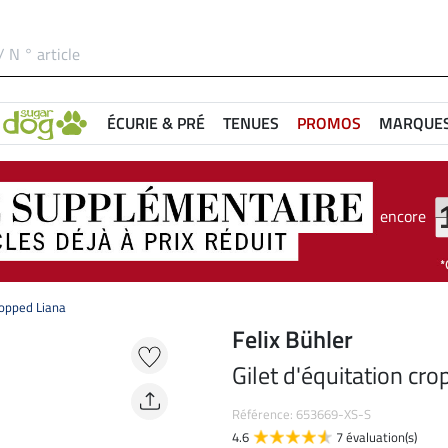
ÉCURIE & PRÉ
TENUES
PROMOS
MARQUE
encore
ropped Liana
Felix Bühler
Gilet d'équitation cr
Référence: 653669-XS-S
4.6
7 évaluation(s)