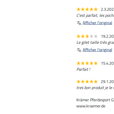
2.3.20
C'est parfait, les po
Afficher l'original
19.2.2
Le gilet taille très gra
Afficher l'original
15.4.2
Parfait !
29.1.2
tres bon produit je l
Krämer Pferdesport G
www.kraemer.de