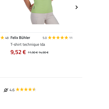
Felix Bühler
STONEDEEK
48
5.0
11
4
T-shirt technique Ida
Débardeur femme Te
9,52 €
9,52 €
11,90 €
14,90 €
11,90 €
14,9
4.6