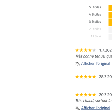
5 Etoiles
4 Etoiles
3 Etoiles
2 Etoiles
1 Etoile
1.7.20
Très bonne tenue, qual
Afficher l'original
28.3.2
-
20.3.2
Très chaud, surtout la
Afficher l'original