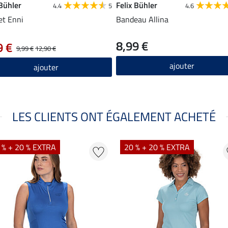
 Bühler
Felix Bühler
4.4
5
4.6
t Enni
Bandeau Allina
8,99 €
9 €
9,99 €
12,90 €
ajouter
ajouter
LES CLIENTS ONT ÉGALEMENT ACHETÉ
 % + 20 % EXTRA
20 % + 20 % EXTRA