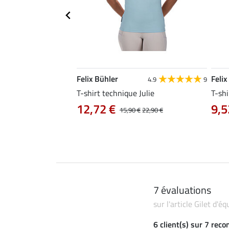
Felix Bühler
Felix
4.8
25
4.9
9
e Tessa
T-shirt technique Julie
T-shi
12,72 €
9,5
14,90 €
15,90 €
22,90 €
7 évaluations
sur l'article Gilet d'é
6 client(s) sur 7 rec