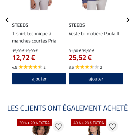
STEEDS
STEEDS
STE
T-shirt technique à
Veste bi-matière Paula II
Casq
manches courtes Pria
9,9
15,90 €
19,90 €
31,90 €
39,90 €
12,72 €
25,52 €
4.7
4.5
2
3.5
2
ajouter
ajouter
LES CLIENTS ONT ÉGALEMENT ACHETÉ
30 % + 20 % EXTRA
40 % + 20 % EXTRA
20 %