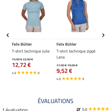
Felix Bühler
Felix Bühler
Felix
ia
T-shirt technique Julie
T-shirt technique zippé
Polo 
Lana
15,90 €
22,90 €
15,90 
12,72 €
12,
11,90 €
19,90 €
9,52 €
4.9
9
4.7
4.9
9
ÉVALUATIONS
1 évaluation
5.0