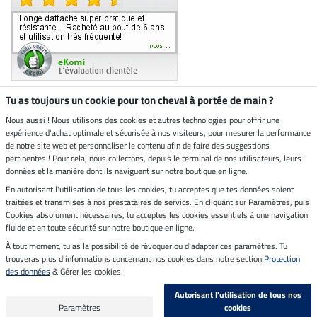
Tu as toujours un cookie pour ton cheval à portée de main ?
Nous aussi ! Nous utilisons des cookies et autres technologies pour offrir une
Boutique climatiquement
expérience d'achat optimale et sécurisée à nos visiteurs, pour mesurer la performance
neutre
de notre site web et personnaliser le contenu afin de faire des suggestions
pertinentes ! Pour cela, nous collectons, depuis le terminal de nos utilisateurs, leurs
Livraison par
données et la manière dont ils naviguent sur notre boutique en ligne.
En autorisant l'utilisation de tous les cookies, tu acceptes que tes données soient
Paiement sécurisé
traitées et transmises à nos prestataires de servics. En cliquant sur Paramètres, puis
Cookies absolument nécessaires, tu acceptes les cookies essentiels à une navigation
fluide et en toute sécurité sur notre boutique en ligne.
À tout moment, tu as la possibilité de révoquer ou d'adapter ces paramètres. Tu
Mentions légales
trouveras plus d'informations concernant nos cookies dans notre section
Protection
des données
& Gérer les cookies.
Dernière actualisation le 08.08.2026 à 14:33
Autorisant l'utilisation de tous nos
Tous les prix s'entendent TVA incluse et
frais de port en sus
Paramètres
cookies