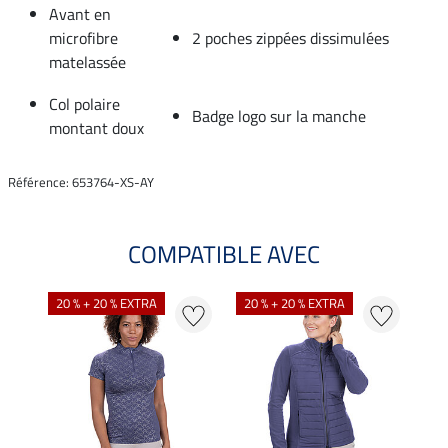
Avant en
microfibre
2 poches zippées dissimulées
matelassée
Col polaire
Badge logo sur la manche
montant doux
Référence: 653764-XS-AY
COMPATIBLE AVEC
20 % + 20 % EXTRA
20 % + 20 % EXTRA