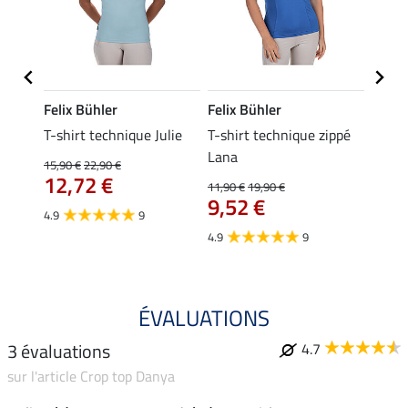
Felix Bühler
Felix Bühler
Felix
da
T-shirt technique Julie
T-shirt technique zippé
Polo 
Lana
15,90 €
22,90 €
15,90 
12,72 €
12,
11,90 €
19,90 €
9,52 €
4.9
9
4.7
4.9
9
ÉVALUATIONS
3 évaluations
4.7
sur l'article Crop top Danya