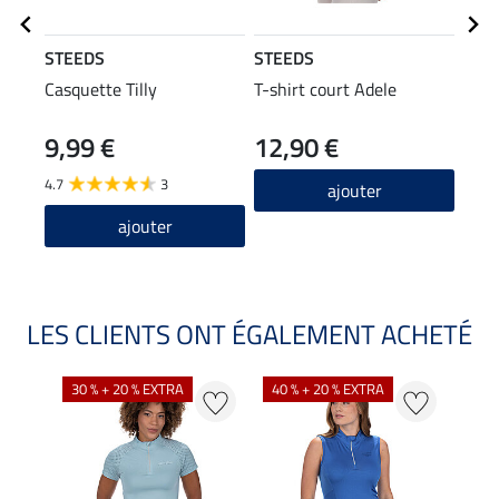
STEEDS
STEEDS
STE
Casquette Tilly
T-shirt court Adele
Swea
9,99 €
12,90 €
34
4.7
3
ajouter
ajouter
LES CLIENTS ONT ÉGALEMENT ACHETÉ
30 % + 20 % EXTRA
40 % + 20 % EXTRA
20 %