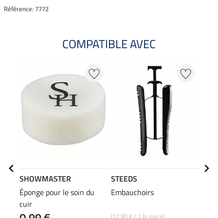
Référence: 7772
COMPATIBLE AVEC
SHOWMASTER
STEEDS
SHO
Éponge pour le soin du
Embauchoirs
Baum
cuir
cire 
0,99 €
(12,90 € / 1 la paire)
(31,96