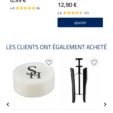
12,90 €
À p
4.8
66
4.6
101
4.6
ajouter
LES CLIENTS ONT ÉGALEMENT ACHETÉ
22 %