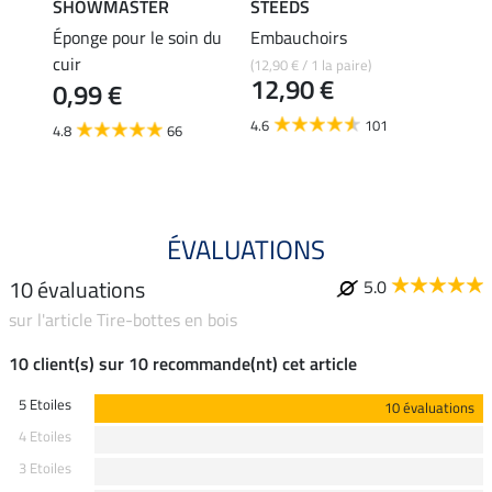
SHOWMASTER
STEEDS
effax
Éponge pour le soin du
Embauchoirs
Nettoy
cuir
pour 
(12,90 € / 1 la paire)
12,90 €
0,99 €
8,49 €
6,7
4.6
101
4.8
66
4.5
ÉVALUATIONS
10 évaluations
5.0
sur l'article Tire-bottes en bois
10 client(s) sur 10 recommande(nt) cet article
5 Etoiles
10 évaluations
4 Etoiles
3 Etoiles