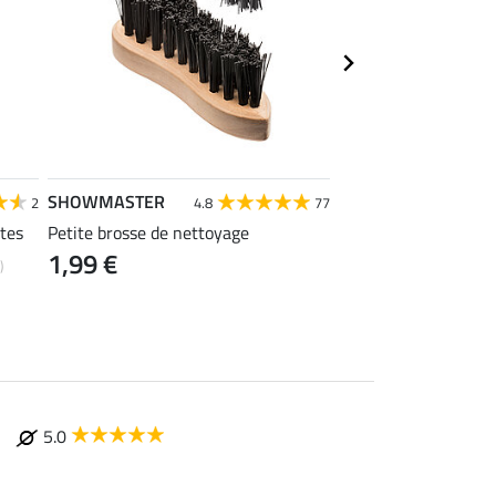
SHOWMASTER
STEEDS
2
4.8
77
4
ttes
Petite brosse de nettoyage
Sac à bottes
1,99 €
14,90 €
)
5.0