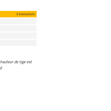
3 évaluations
 hauteur de tige est
s)