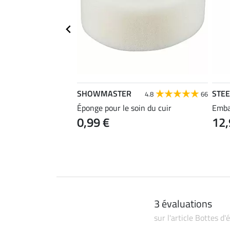
SHOWMASTER
STE
4.7
78
4.8
66
Éponge pour le soin du cuir
Emba
0,99 €
12,
3 évaluations
sur l'article Bottes d