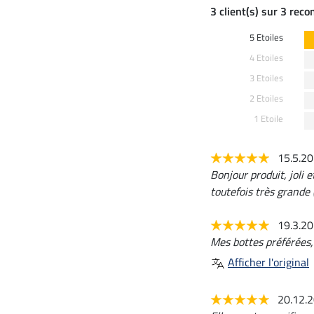
3 client(s) sur 3 rec
5 Etoiles
4 Etoiles
3 Etoiles
2 Etoiles
1 Etoile
15.5.2
Bonjour produit, joli 
toutefois très grande 
19.3.2
Mes bottes préférées,
Afficher l'original
20.12.