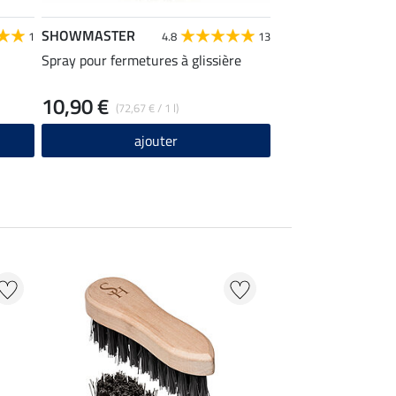
SHOWMASTER
SHOWMASTER
1
4.8
13
Spray pour fermetures à glissière
Éponge brillance pou
10,90 €
3,99 €
(72,67 € / 1 l)
ajouter
ajou