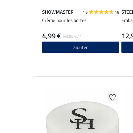
SHOWMASTER
STEE
4.6
16
Crème pour les bottes
Emba
4,99 €
12,
(49,90 € / 1 l)
ajouter