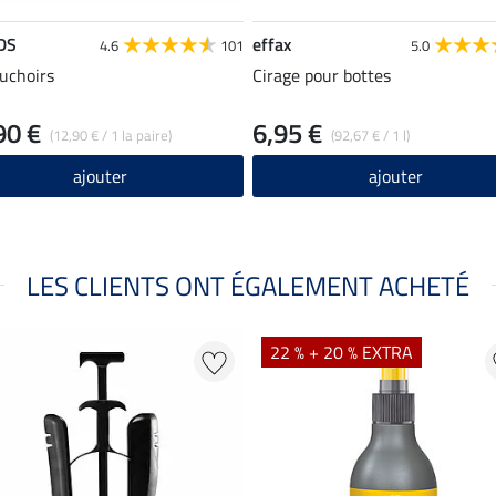
DS
effax
4.6
101
5.0
uchoirs
Cirage pour bottes
90 €
6,95 €
(12,90 € / 1 la paire)
(92,67 € / 1 l)
ajouter
ajouter
LES CLIENTS ONT ÉGALEMENT ACHETÉ
22 % + 20 % EXTRA