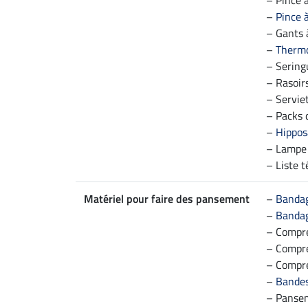
– Pince à
–
Pince 
– Gants 
–
Therm
– Sering
– Rasoirs
– Servie
– Packs 
–
Hipposa
– Lampe
– Liste 
Matériel pour faire des pansement
–
Banda
–
Bandag
– Compre
– Compre
– Compre
–
Bandes
– Pansem