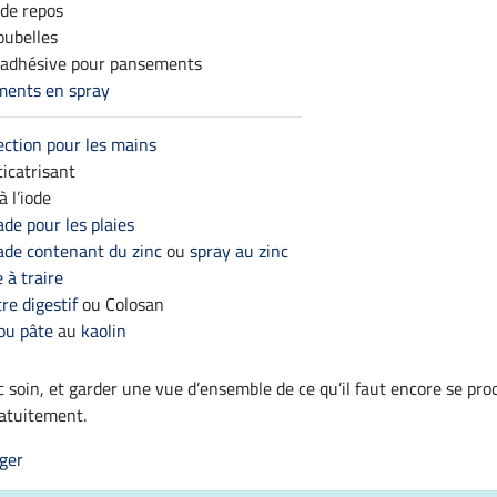
de repos
oubelles
adhésive pour pansements
ents en spray
ection pour les mains
cicatrisant
 l’iode
e pour les plaies
e contenant du zinc
ou
spray au zinc
 à traire
re digestif
ou Colosan
 ou pâte
au
kaolin
c soin, et garder une vue d’ensemble de ce qu’il faut encore se pro
ratuitement.
ger