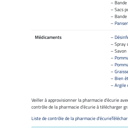
– Bande 
– Sacs p
– Bande 
–
Pansem
Médicaments
–
Désinf
– Spray 
– Savon à
–
Pommad
–
Pommad
–
Graisse
–
Bien êt
–
Argile
Veiller à approvisionner la pharmacie d’écurie ave
contrôle de la pharmacie d’écurie à télécharger g
Liste de contrôle de la pharmacie d’écurie
Téléchar