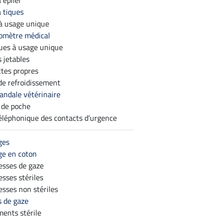
 épiler
à tiques
à usage unique
omètre médical
ues à usage unique
 jetables
ttes propres
de refroidissement
ndale vétérinaire
 de poche
téléphonique des contacts d’urgence
ges
e en coton
sses de gaze
sses stériles
sses non stériles
 de gaze
ents stérile