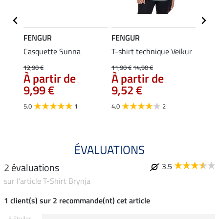
FENGUR
FENGUR
FENG
ion
Casquette Sunna
T-shirt technique Veikur
Casqu
11,
12,90 €
11,90 €
14,90 €
À partir de
À partir de
5.0
9,99 €
9,52 €
5.0
1
4.0
2
ÉVALUATIONS
2 évaluations
3.5
sur l'article T-Shirt Brynja
1 client(s) sur 2 recommande(nt) cet article
5 Etoiles