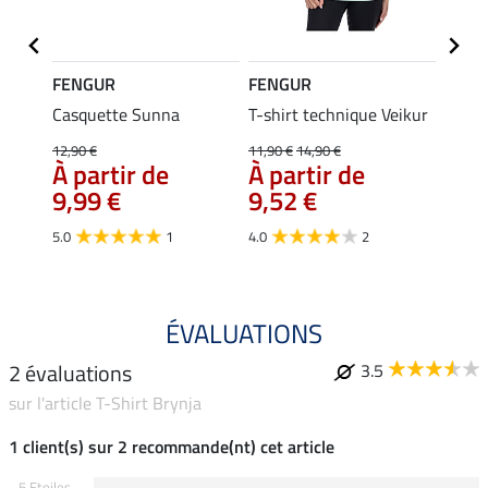
FENGUR
FENGUR
FENG
Jördis
Casquette Sunna
T-shirt technique Veikur
Panta
jodhp
12,90 €
11,90 €
14,90 €
99,
À partir de
À partir de
9,99 €
9,52 €
5.0
5.0
1
4.0
2
ÉVALUATIONS
2 évaluations
3.5
sur l'article T-Shirt Brynja
1 client(s) sur 2 recommande(nt) cet article
5 Etoiles