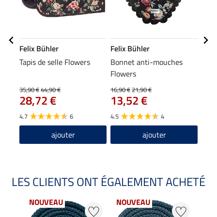
Felix Bühler
Felix Bühler
Feli
Tapis de selle Flowers
Bonnet anti-mouches
Guêt
Flowers
pola
29
(ant
35,90 €
44,90 €
16,90 €
21,90 €
28,72 €
13,52 €
4.7
4.7
6
4.5
4
ajouter
ajouter
LES CLIENTS ONT ÉGALEMENT ACHETÉ
NOUVEAU
NOUVEAU
20 %