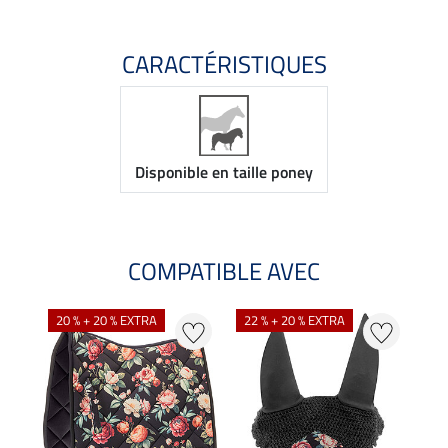
CARACTÉRISTIQUES
Disponible en taille poney
COMPATIBLE AVEC
NO
20 % + 20 % EXTRA
22 % + 20 % EXTRA