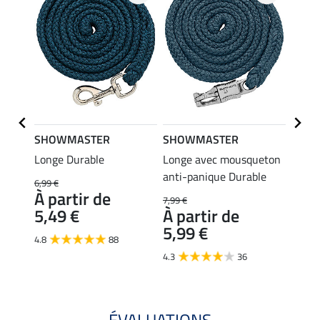
SHOWMASTER
SHOWMASTER
Felix
Longe Durable
Longe avec mousqueton
Tapis 
anti-panique Durable
6,99 €
35,90 
À partir de
28,
7,99 €
5,49 €
À partir de
4.7
5,99 €
4.8
88
4.3
36