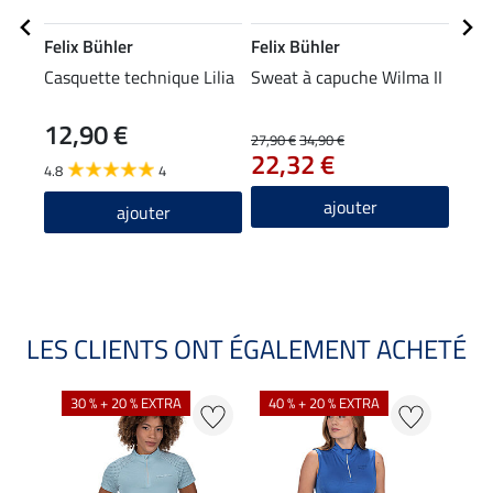
Felix Bühler
Felix Bühler
Equi
Casquette technique Lilia
Sweat à capuche Wilma II
Legg
fond 
12,90 €
27,90 €
34,90 €
39,90
22,32 €
31
4.8
4
4.6
ajouter
ajouter
LES CLIENTS ONT ÉGALEMENT ACHETÉ
30 % + 20 % EXTRA
40 % + 20 % EXTRA
20 %