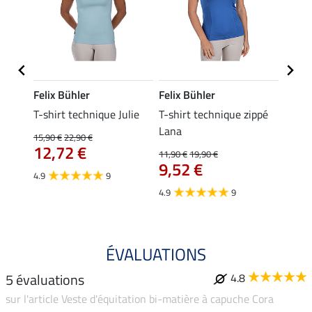
Felix Bühler
Felix Bühler
Felix
essa
T-shirt technique Julie
T-shirt technique zippé
Polo 
Lana
15,90 €
22,90 €
15,90 
12,72 €
12,
11,90 €
19,90 €
9,52 €
4.9
9
4.7
4.9
9
ÉVALUATIONS
5 évaluations
4.8
sur l'article Veste d'équitation bi-matière à capuche Cora