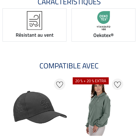
CARACTÉRISTIQUES
Résistant au vent
Oekotex®
COMPATIBLE AVEC
20 % + 20 % EXTRA
20