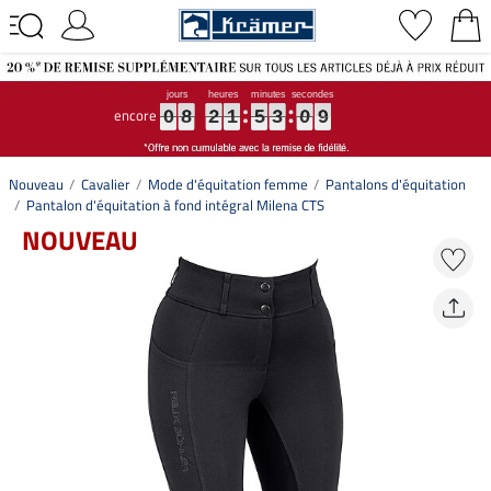
encore
0
0
0
8
8
8
2
2
2
1
1
1
5
5
5
3
3
3
0
0
0
8
8
8
0
8
2
1
5
3
0
8
Nouveau
Cavalier
Mode d'équitation femme
Pantalons d'équitation
Pantalon d'équitation à fond intégral Milena CTS
NOUVEAU