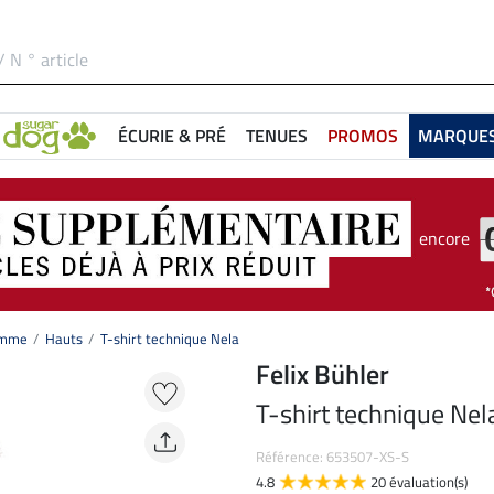
ÉCURIE & PRÉ
TENUES
PROMOS
MARQUE
encore
femme
Hauts
T-shirt technique Nela
Felix Bühler
T-shirt technique Nel
Référence: 653507-XS-S
4.8
20 évaluation(s)