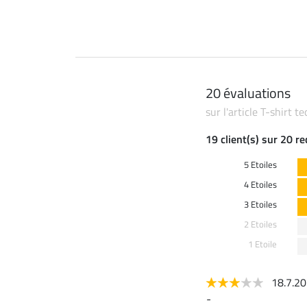
20 évaluations
sur l'article T-shirt 
19 client(s) sur 20 r
5 Etoiles
4 Etoiles
3 Etoiles
2 Etoiles
1 Etoile
18.7.2
-