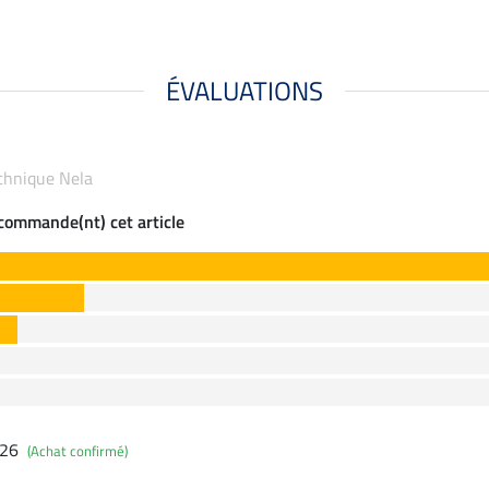
ÉVALUATIONS
technique Nela
ecommande(nt) cet article
026
(Achat confirmé)