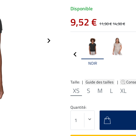
Disponible
9,52 €
11,90 €
14,90 €
NOIR
Taille: |
Guide des tailles
|
Conse
XS
S
M
L
XL
Quantité: