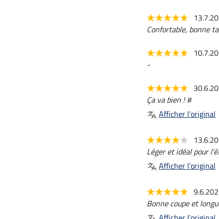
13.7.2
Confortable, bonne tai
10.7.2
-
30.6.2
Ça va bien ! #
Afficher l'original
13.6.2
Léger et idéal pour l'é
Afficher l'original
9.6.20
Bonne coupe et longue
Afficher l'original