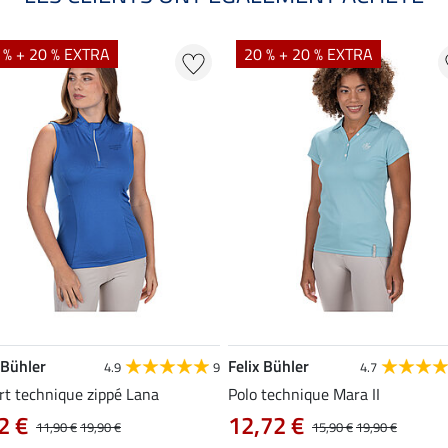
 % + 20 % EXTRA
20 % + 20 % EXTRA
 Bühler
Felix Bühler
4.9
9
4.7
rt technique zippé Lana
Polo technique Mara II
2 €
12,72 €
11,90 €
19,90 €
15,90 €
19,90 €