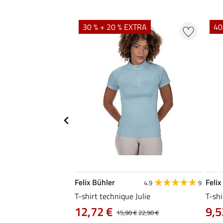
EXTRA
30 % + 20 % EXTRA
40
Felix Bühler
Felix
4.9
9
4.9
9
e Aline
T-shirt technique Julie
T-shi
12,72 €
9,5
0 €
19,90 €
15,90 €
22,90 €