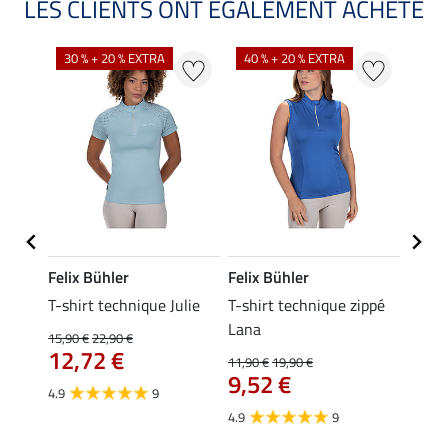
LES CLIENTS ONT ÉGALEMENT ACHETÉ
30 % + 20 % EXTRA
40 % + 20 % EXTRA
20 %
Felix Bühler
Felix Bühler
Felix
T-shirt technique Julie
T-shirt technique zippé
Polo 
Lana
15,90 €
22,90 €
15,90 
12,72 €
12,
11,90 €
19,90 €
9,52 €
4.9
9
4.7
4.9
9