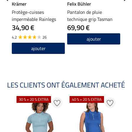
Krämer
Felix Bühler
Feli
Protège-cuisses
Pantalon de pluie
Polo
imperméable Rainlegs
technique grip Tasman
34,90 €
69,90 €
29
4.2
26
4.9
ajouter
ajouter
LES CLIENTS ONT ÉGALEMENT ACHETÉ
30 % + 20 % EXTRA
40 % + 20 % EXTRA
20 %