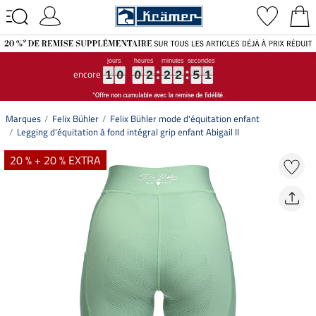
encore
1
1
1
0
0
0
0
0
0
2
2
2
2
2
2
2
2
2
5
5
5
0
1
1
0
0
2
2
2
5
0
1
Marques
Felix Bühler
Felix Bühler mode d'équitation enfant
Legging d'équitation à fond intégral grip enfant Abigail II
20 % + 20 % EXTRA