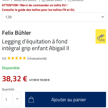
ATTENTION ! Merci de commander en taille EU !
Consulte le guide des tailles pour les tailles FR et EU.
Felix Bühler
Legging d'équitation à fond
intégral grip enfant Abigail II
5.0
3 évaluation(s)
Disponible
38,32 €
47,90 €
59,90 €
Quantité:
Ajouter au panier