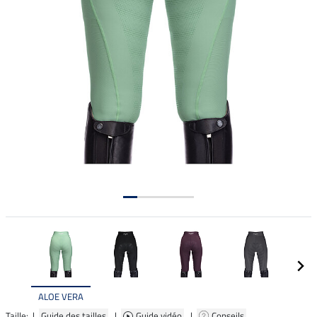
ALOE VERA
Taille: |
Guide des tailles
|
Guide vidéo
|
Conseils