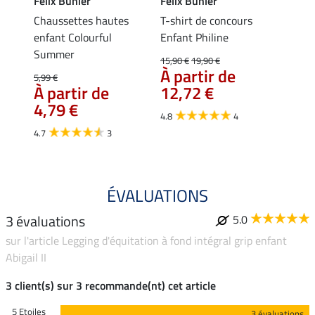
Felix Bühler
Felix Bühler
Felix
fant
Chaussettes hautes
T-shirt de concours
Chaus
enfant Colourful
Enfant Philine
enfant
5,9
Summer
15,90 €
19,90 €
À partir de
5,99 €
5.0
À partir de
12,72 €
4,79 €
4.8
4
4.7
3
ÉVALUATIONS
3 évaluations
5.0
sur l'article Legging d'équitation à fond intégral grip enfant
Abigail II
3 client(s) sur 3 recommande(nt) cet article
5 Etoiles
3 évaluations