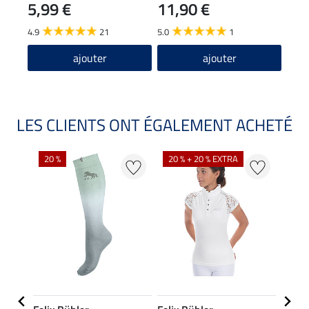
5,99 €
11,90 €
4.9
21
5.0
1
ajouter
ajouter
LES CLIENTS ONT ÉGALEMENT ACHETÉ
NO
20 %
20 % + 20 % EXTRA