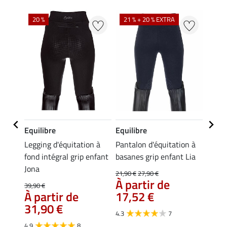
20 %
21 % + 20 % EXTRA
20 %
Equilibre
Equilibre
Equil
n à
Legging d'équitation à
Pantalon d'équitation à
Leggi
enfant
fond intégral grip enfant
basanes grip enfant Lia
d'été 
Jona
enfan
21,90 €
27,90 €
À partir de
39,90 €
49,90 
À partir de
17,52 €
À pa
31,90 €
39,
4.3
7
4.9
8
5.0