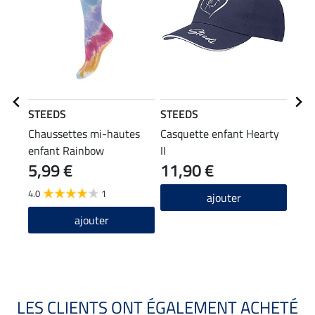
STEEDS
STEEDS
STE
Chaussettes mi-hautes
Casquette enfant Hearty
Crop
enfant Rainbow
II
5,99 €
11,90 €
13
4.0
1
2.0
ajouter
ajouter
LES CLIENTS ONT ÉGALEMENT ACHETÉ