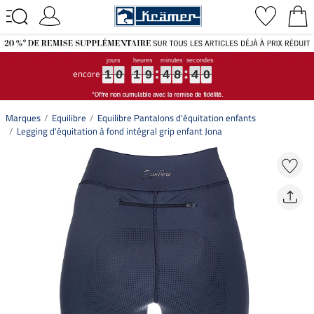
encore
1
1
1
0
0
0
1
1
1
9
9
9
4
4
4
8
8
8
3
4
9
0
3
9
1
0
1
9
4
8
4
0
Marques
Equilibre
Equilibre Pantalons d'équitation enfants
Legging d'équitation à fond intégral grip enfant Jona