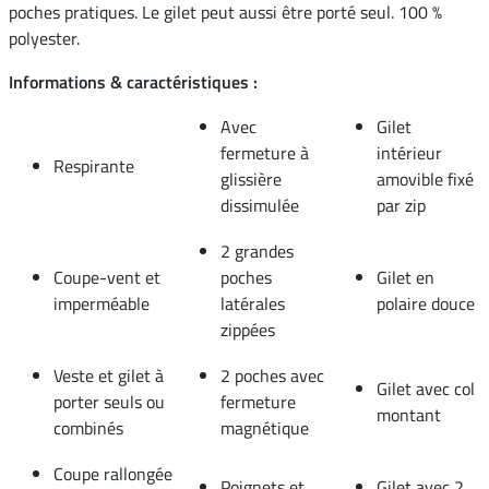
poches pratiques. Le gilet peut aussi être porté seul. 100 %
polyester.
Informations & caractéristiques :
Avec
Gilet
fermeture à
intérieur
Respirante
glissière
amovible fixé
dissimulée
par zip
2 grandes
Coupe-vent et
poches
Gilet en
imperméable
latérales
polaire douce
zippées
Veste et gilet à
2 poches avec
Gilet avec col
porter seuls ou
fermeture
montant
combinés
magnétique
Coupe rallongée
Poignets et
Gilet avec 2