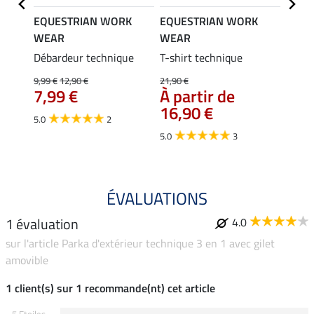
K
EQUESTRIAN WORK
EQUESTRIAN WORK
EQUE
WEAR
WEAR
WEA
ssante
Débardeur technique
T-shirt technique
Panta
stret
9,99 €
12,90 €
21,90 €
49,
7,99 €
À partir de
16,90 €
4.7
5.0
2
5.0
3
ÉVALUATIONS
1 évaluation
4.0
sur l'article Parka d'extérieur technique 3 en 1 avec gilet
amovible
1 client(s) sur 1 recommande(nt) cet article
5 Etoiles