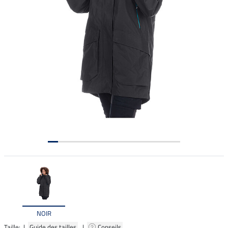
NOIR
Taille: |
Guide des tailles
|
Conseils