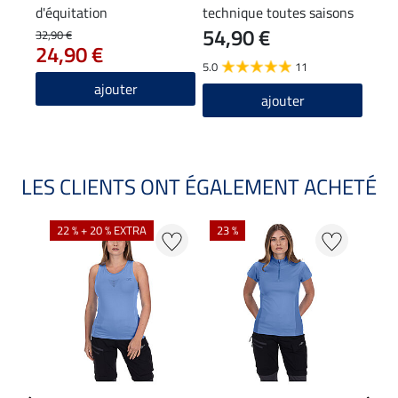
d'équitation
technique toutes saisons
trav
54,90 €
89
Adve
32,90 €
24,90 €
5.0
11
5.0
ajouter
ajouter
LES CLIENTS ONT ÉGALEMENT ACHETÉ
22 % + 20 % EXTRA
23 %