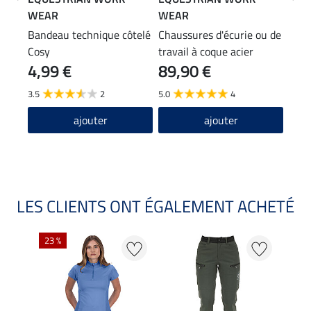
WEAR
WEAR
WE
Bandeau technique côtelé
Chaussures d'écurie ou de
Gant
Cosy
travail à coque acier
d'éq
4,99 €
89,90 €
Adventure
32,90
24
3.5
2
5.0
4
ajouter
ajouter
LES CLIENTS ONT ÉGALEMENT ACHETÉ
23 %
22 %