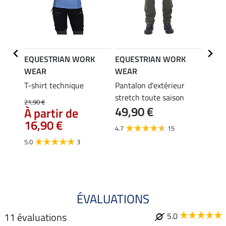
K
EQUESTRIAN WORK
EQUESTRIAN WORK
EQUE
WEAR
WEAR
WEA
n
T-shirt technique
Pantalon d'extérieur
Débar
stretch toute saison
21,90 €
9,99 €
49,90 €
À partir de
7,9
16,90 €
4.7
15
5.0
5.0
3
ÉVALUATIONS
11 évaluations
5.0