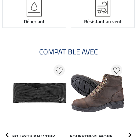
Déperlant
Résistant au vent
COMPATIBLE AVEC
24
EQUESTRIAN WORK
EQUESTRIAN WORK
EQU