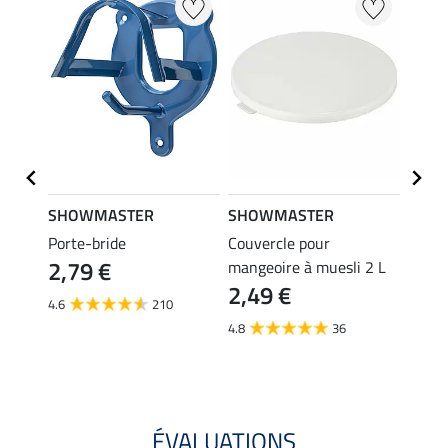
SHOWMASTER
SHOWMASTER
SHO
Porte-bride
Couvercle pour
Croch
2,79 €
1,9
mangeoire à muesli 2 L
2,49 €
4.6
210
4.9
4.8
36
ÉVALUATIONS