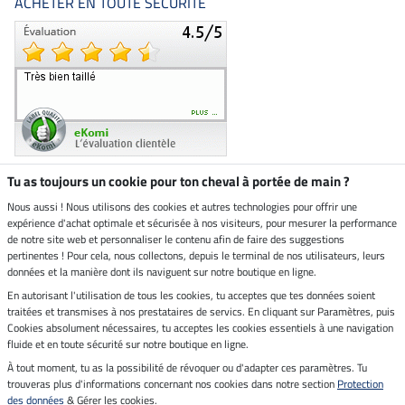
ACHETER EN TOUTE SÉCURITÉ
Tu as toujours un cookie pour ton cheval à portée de main ?
Nous aussi ! Nous utilisons des cookies et autres technologies pour offrir une
Boutique climatiquement
expérience d'achat optimale et sécurisée à nos visiteurs, pour mesurer la performance
neutre
de notre site web et personnaliser le contenu afin de faire des suggestions
pertinentes ! Pour cela, nous collectons, depuis le terminal de nos utilisateurs, leurs
Livraison par
données et la manière dont ils naviguent sur notre boutique en ligne.
En autorisant l'utilisation de tous les cookies, tu acceptes que tes données soient
Paiement sécurisé
traitées et transmises à nos prestataires de servics. En cliquant sur Paramètres, puis
Cookies absolument nécessaires, tu acceptes les cookies essentiels à une navigation
fluide et en toute sécurité sur notre boutique en ligne.
À tout moment, tu as la possibilité de révoquer ou d'adapter ces paramètres. Tu
Mentions légales
trouveras plus d'informations concernant nos cookies dans notre section
Protection
des données
& Gérer les cookies.