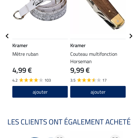
Kramer
Kramer
SHO
Mètre ruban
Couteau multifonction
Cuil
Horseman
4,99 €
9,99 €
12
4.2
103
3.5
17
4.2
ajouter
ajouter
LES CLIENTS ONT ÉGALEMENT ACHETÉ