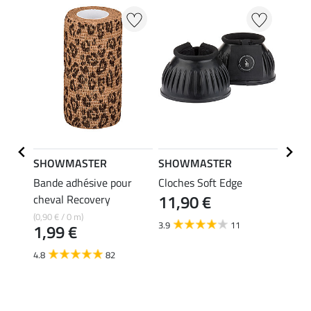
SHOWMASTER
SHOWMASTER
Kram
Bande adhésive pour
Cloches Soft Edge
Panse
11,90 €
issant
cheval Recovery
Vetro
avec 
(0,90 € / 0 m)
3.9
11
1,99 €
adhés
(4,63 €
4.8
82
13,
4.6