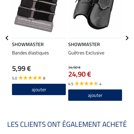
SHOWMASTER
SHOWMASTER
SHO
Bandes élastiques
Guêtres Exclusive
Cloc
5,99 €
18
34,90 €
24,90 €
5.0
8
5.0
4.5
4
ajouter
ajouter
LES CLIENTS ONT ÉGALEMENT ACHETÉ