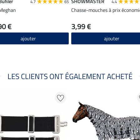
 Bühler
SHOWMASTER
4.7
65
4.4
 Meghan
Chasse-mouches à prix économ
90 €
3,99 €
ajouter
ajouter
LES CLIENTS ONT ÉGALEMENT ACHETÉ