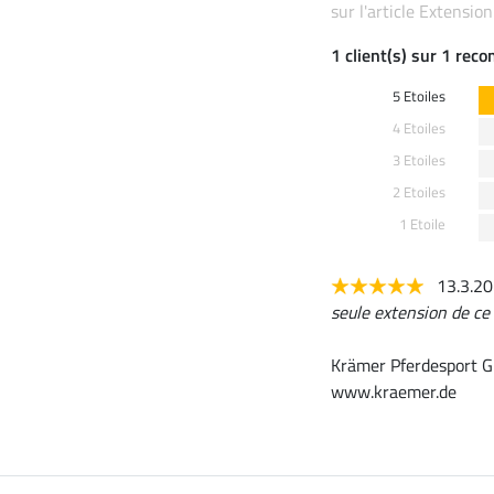
sur l'article Extension
1 client(s) sur 1 rec
5 Etoiles
4 Etoiles
3 Etoiles
2 Etoiles
1 Etoile
13.3.2
seule extension de ce
Krämer Pferdesport G
www.kraemer.de