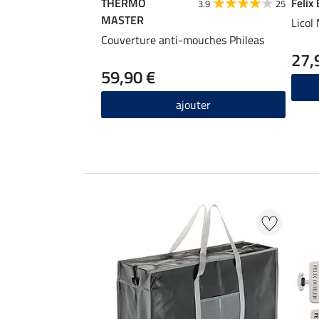
THERMO
Felix
3.9
25
MASTER
Licol
Couverture anti-mouches Phileas
27,
59,90 €
ajouter
EXTRA