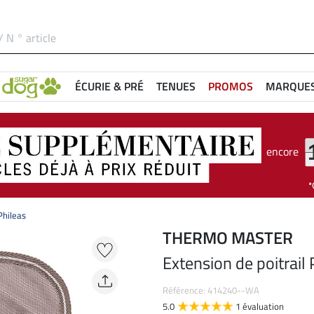
ÉCURIE & PRÉ
TENUES
PROMOS
MARQUE
encore
Phileas
THERMO MASTER
Extension de poitrail 
Référence: 414240--WA
5.0
1 évaluation