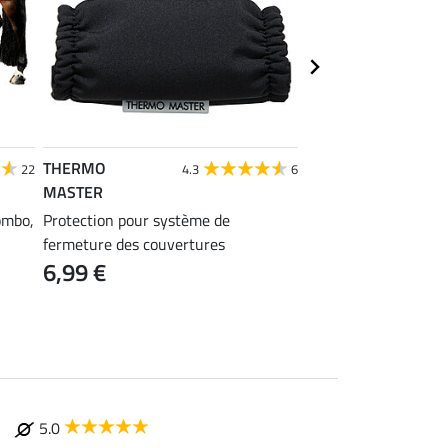
THERMO
Felix Bühler
22
4.3
6
3
MASTER
Couverture zébrée a
ombo,
Protection pour système de
Gibson II
fermeture des couvertures
55,92 €
69,90 €
89
6,99 €
5.0