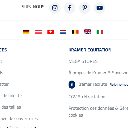
SUIS-NOUS
CES
KRAMER EQUITATION
ct
MEGA STORES
ls
À propos de Kramer & Sponsor
etter
Kramer recrute
Rejoins-no
6
 de fidélité
CGV & rétractation
 des tailles
Protection des données & Gére
cookies
age de couvertures
Mentions légales