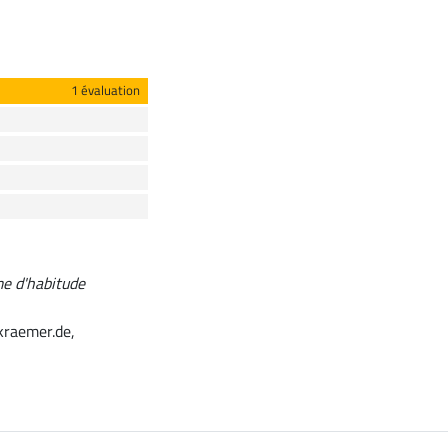
1 évaluation
me d'habitude
kraemer.de,