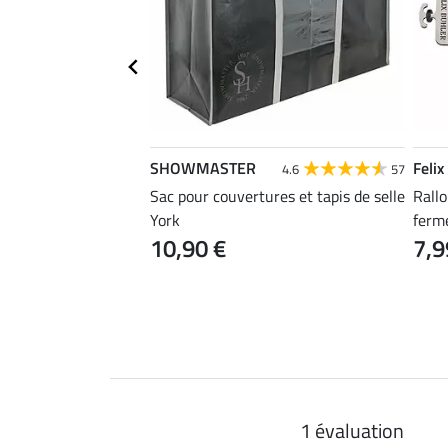
SHOWMASTER
Felix
3.2
10
4.6
57
ée anti-eczéma
Sac pour couvertures et tapis de selle
Rall
York
ferme
10,90 €
7,9
0 €
89,90 €
1 évaluation