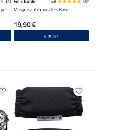
Felix Bühler
121
4.6
487
ique
Masque anti-mouches Basic
19,90 €
ajouter
22 % + 20 % EXTR