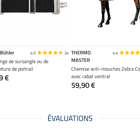
 Bühler
THERMO
4.5
24
4.4
MASTER
onge de sursangle ou de
ture de poitrail
Chemise anti-mouches Zebra C
9 €
avec rabat ventral
59,90 €
ÉVALUATIONS