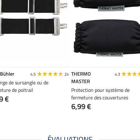
 Bühler
THERMO
4.5
24
4.3
MASTER
onge de sursangle ou de
ture de poitrail
Protection pour système de
9 €
fermeture des couvertures
6,99 €
ÉVALUATIONS