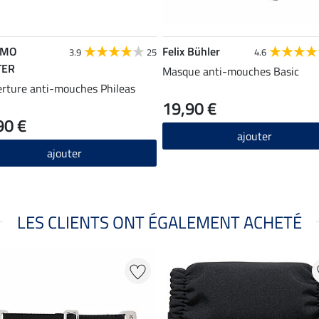
RMO
Felix Bühler
3.9
25
4.6
TER
Masque anti-mouches Basic
rture anti-mouches Phileas
19,90 €
90 €
ajouter
ajouter
LES CLIENTS ONT ÉGALEMENT ACHETÉ