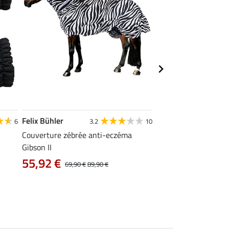
Felix Bühler
THERMO
6
3.2
10
4
MASTER
Couverture zébrée anti-eczéma
Gibson II
Chemise anti-mouch
avec rabat ventral
55,92 €
69,90 €
89,90 €
59,90 €