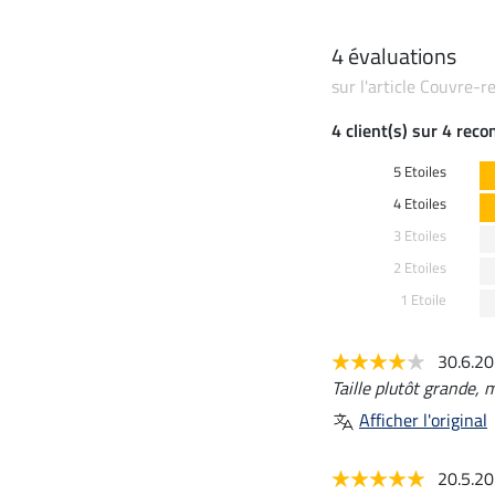
4 évaluations
sur l'article Couvre-r
4 client(s) sur 4 rec
5 Etoiles
4 Etoiles
3 Etoiles
2 Etoiles
1 Etoile
30.6.2
Taille plutôt grande, 
Afficher l'original
20.5.2