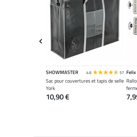
SHOWMASTER
Felix
4.4
22
4.6
57
Sac pour couvertures et tapis de selle
Rall
ouches Zebra Combo,
York
ferme
10,90 €
7,9
al