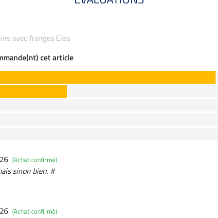
eins avec franges Elea
ommande(nt) cet article
026
(Achat confirmé)
mais sinon bien. #
026
(Achat confirmé)