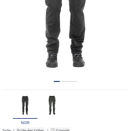
NOIR
Taille: |
Guide des tailles
|
Conseils