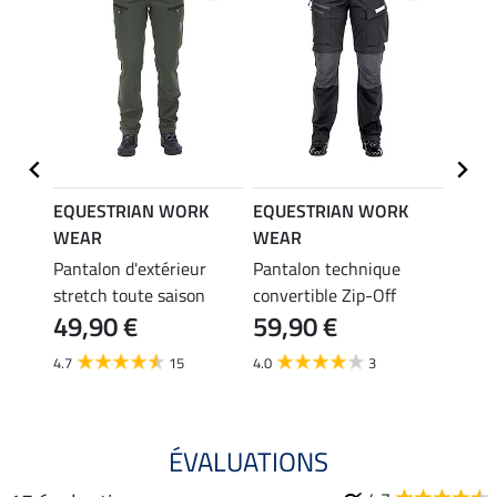
K
EQUESTRIAN WORK
EQUESTRIAN WORK
EQUE
WEAR
WEAR
WEA
r
Pantalon d'extérieur
Pantalon technique
Panta
stretch toute saison
convertible Zip-Off
techn
49,90 €
59,90 €
54,
4.7
15
4.0
3
5.0
ÉVALUATIONS