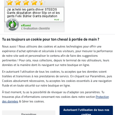
Tu as toujours un cookie pour ton cheval à portée de main ?
Nous aussi ! Nous utilisons des cookies et autres technologies pour offrir une
Boutique climatiquement
expérience d'achat optimale et sécurisée à nos visiteurs, pour mesurer la performance
neutre
de notre site web et personnaliser le contenu afin de faire des suggestions
pertinentes ! Pour cela, nous collectons, depuis le terminal de nos utilisateurs, leurs
Livraison par
données et la manière dont ils naviguent sur notre boutique en ligne.
En autorisant l'utilisation de tous les cookies, tu acceptes que tes données soient
Paiement sécurisé
traitées et transmises à nos prestataires de servics. En cliquant sur Paramètres, puis
Cookies absolument nécessaires, tu acceptes les cookies essentiels à une navigation
fluide et en toute sécurité sur notre boutique en ligne.
À tout moment, tu as la possibilité de révoquer ou d'adapter ces paramètres. Tu
Mentions légales
trouveras plus d'informations concernant nos cookies dans notre section
Protection
des données
& Gérer les cookies.
Dernière actualisation le 07.08.2026 à 14:39
Autorisant l'utilisation de tous nos
Tous les prix s'entendent TVA incluse et
frais de port en sus
Paramètres
cookies