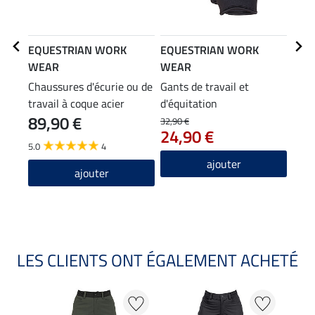
EQUESTRIAN WORK
EQUESTRIAN WORK
EQU
WEAR
WEAR
WE
Chaussures d'écurie ou de
Gants de travail et
Park
travail à coque acier
d'équitation
tech
89,90 €
99
Adventure
gile
32,90 €
24,90 €
5.0
4
4.0
ajouter
ajouter
LES CLIENTS ONT ÉGALEMENT ACHETÉ