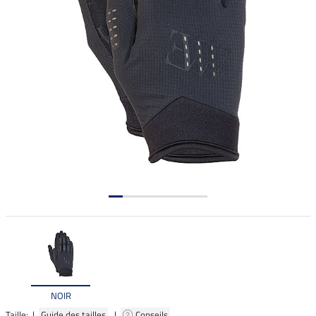
NOIR
Taille: |
Guide des tailles
|
Conseils