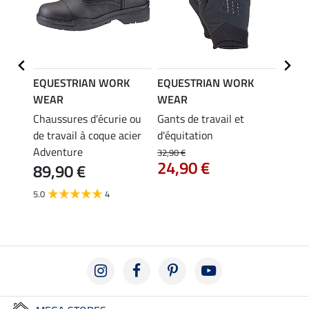
K
EQUESTRIAN WORK
EQUESTRIAN WORK
EQUE
WEAR
WEAR
WEA
que
Chaussures d'écurie ou
Gants de travail et
Tour 
de travail à coque acier
d'équitation
côtel
6,9
Adventure
32,90 €
24,90 €
89,90 €
4.0
5.0
4