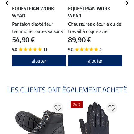
EQUESTRIAN WORK
EQUESTRIAN WORK
EQU
WEAR
WEAR
WE
Pantalon d'extérieur
Chaussures d'écurie ou de
Park
technique toutes saisons
travail à coque acier
tech
54,90 €
89,90 €
99
Adventure
gile
5.0
11
5.0
4
4.0
ajouter
ajouter
LES CLIENTS ONT ÉGALEMENT ACHETÉ
24 %