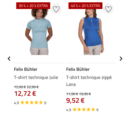
30 % + 20 % EXTRA
40 % + 20 % EXTRA
20 %
Felix Bühler
Felix Bühler
Felix
da
T-shirt technique Julie
T-shirt technique zippé
Polo 
Lana
15,90 €
22,90 €
15,90 
12,72 €
12,
11,90 €
19,90 €
9,52 €
4.9
9
4.7
4.9
9