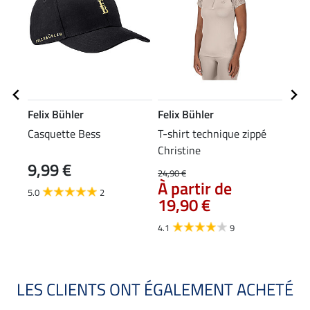
Felix Bühler
Felix Bühler
Feli
Casquette Bess
T-shirt technique zippé
Vest
Christine
Perf
9,99 €
24,90 €
27,90
À partir de
À p
5.0
2
19,90 €
22
4.1
9
4.3
LES CLIENTS ONT ÉGALEMENT ACHETÉ