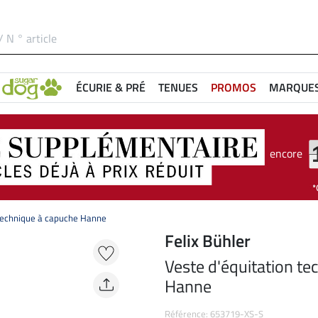
ÉCURIE & PRÉ
TENUES
PROMOS
MARQUE
encore
 technique à capuche Hanne
Felix Bühler
Veste d'équitation te
Hanne
Référence: 653719-XS-S