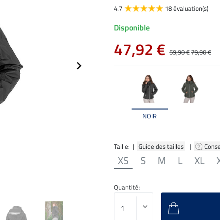
4.7
18 évaluation(s)
Disponible
47,92 €
59,90 €
79,90 €
NOIR
Taille: |
Guide des tailles
|
Conse
XS
S
M
L
XL
Quantité: