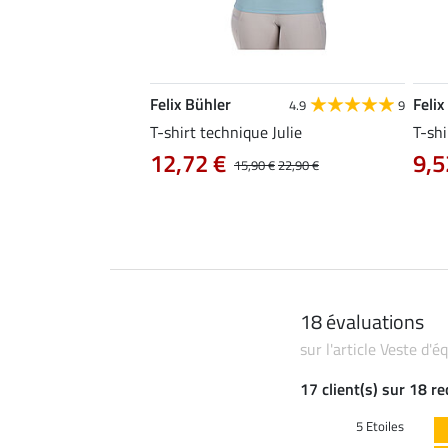
Felix Bühler
Felix
4.8
25
4.9
9
e Tessa
T-shirt technique Julie
T-shi
12,72 €
9,5
14,90 €
15,90 €
22,90 €
18 évaluations
sur l'article Veste d
17 client(s) sur 18 r
5 Etoiles