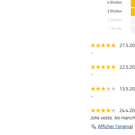
4 Etoiles
3 Etoiles
2 Etoiles
1 Etoile
27.5.2
-
22.5.2
-
13.5.2
-
24.4.2
Jolie veste, les manch
Afficher l'original