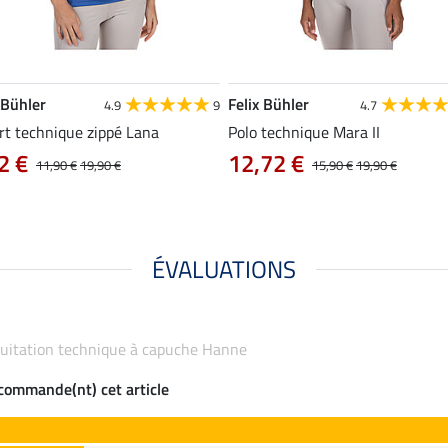
 Bühler
Felix Bühler
4.9
9
4.7
rt technique zippé Lana
Polo technique Mara II
2 €
12,72 €
11,90 €
19,90 €
15,90 €
19,90 €
ÉVALUATIONS
'équitation technique à capuche Hanne
ecommande(nt) cet article