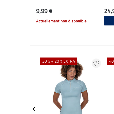
9,99 €
24,
Actuellement non disponible
EXTRA
30 % + 20 % EXTRA
40