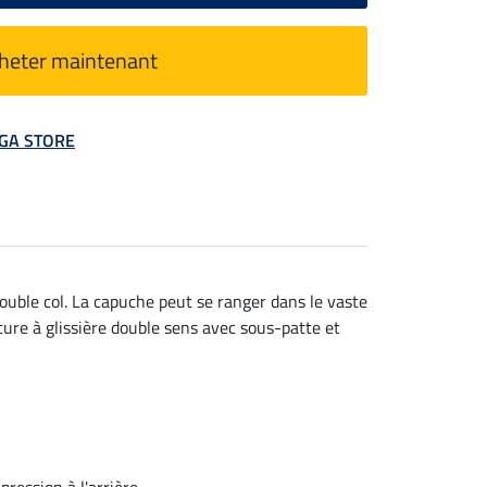
heter maintenant
MEGA STORE
ouble col. La capuche peut se ranger dans le vaste
eture à glissière double sens avec sous-patte et
ression à l'arrière