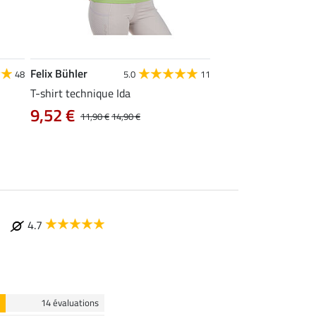
Felix Bühler
STONEDEEK
48
5.0
11
4
T-shirt technique Ida
Débardeur femme Te
9,52 €
9,52 €
11,90 €
14,90 €
11,90 €
14,9
4.7
14 évaluations