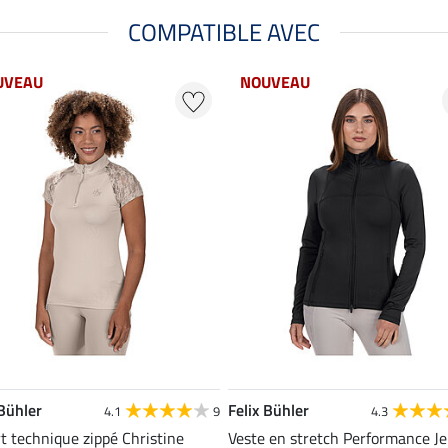
COMPATIBLE AVEC
UVEAU
NOUVEAU
 Bühler
Felix Bühler
4.1
9
4.3
rt technique zippé Christine
Veste en stretch Performance J