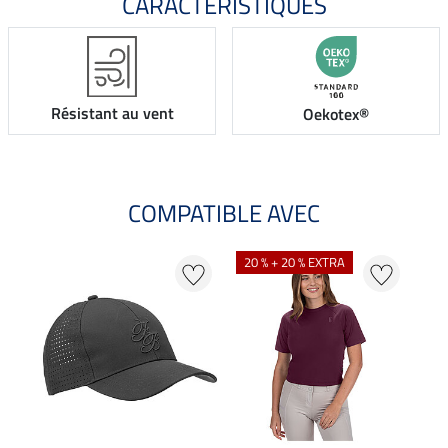
CARACTÉRISTIQUES
Résistant au vent
Oekotex®
COMPATIBLE AVEC
20 % + 20 % EXTRA
20