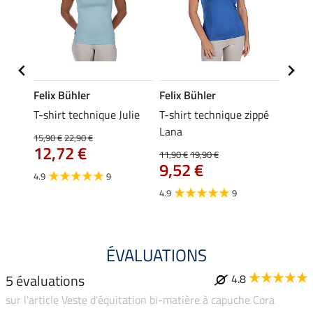
Felix Bühler
Felix Bühler
Felix
essa
T-shirt technique Julie
T-shirt technique zippé
Polo 
Lana
15,90 €
22,90 €
15,90 
12,72 €
12,
11,90 €
19,90 €
9,52 €
4.9
9
4.7
4.9
9
ÉVALUATIONS
5 évaluations
4.8
sur l'article Veste d'équitation bi-matière à capuche Cora