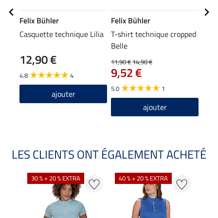
Felix Bühler
Felix Bühler
Feli
Casquette technique Lilia
T-shirt technique cropped
Swea
Belle
12,90 €
11,90 €
14,90 €
27,90
9,52 €
22
4.8
4
5.0
1
ajouter
ajouter
LES CLIENTS ONT ÉGALEMENT ACHETÉ
30 % + 20 % EXTRA
40 % + 20 % EXTRA
20 %