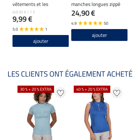
vêtements et les
manches longues zippé
24,90 €
pantalons d'équitation
Sofie
(49,95 € / 1 l)
15,90
9,99 €
12
4.9
50
5.0
1
4.7
ajouter
ajouter
LES CLIENTS ONT ÉGALEMENT ACHETÉ
30 % + 20 % EXTRA
40 % + 20 % EXTRA
20 %