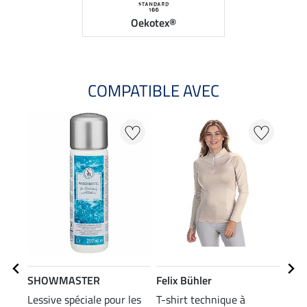
Oekotex®
COMPATIBLE AVEC
20
SHOWMASTER
Felix Bühler
Feli
Lessive spéciale pour les
T-shirt technique à
Polo