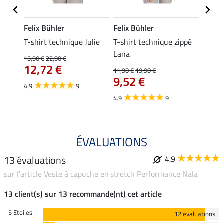
Felix Bühler
Felix Bühler
Felix
da
T-shirt technique Julie
T-shirt technique zippé
Polo 
Lana
15,90 €
22,90 €
15,90 
12,72 €
12,
11,90 €
19,90 €
9,52 €
4.9
9
4.7
4.9
9
ÉVALUATIONS
13 évaluations
4.9
sur l'article Veste à capuche en stretch Performance Nala
13 client(s) sur 13 recommande(nt) cet article
5 Etoiles
12 évaluations